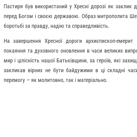
Пастиря був використаний у Хресні дорозі як заклик д
перед Богом і своєю державою. Образ митрополита Шеп
боротьбі за правду, надію та справедливість.
На завершення Хресної дороги архиєпископ-емерит 
покаяння та духовного оновлення в часи великих випр
мир і цілісність нашої Батьківщини, за героїв, які захи
закликав вірних не бути байдужими в ці складні час
перемогу — як молитовно, так і матеріально.