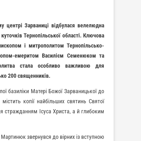
му центрі Зарваниці відбулася велелюдна
х куточків Тернопільської області. Ключова
пископом і митрополитом Тернопільсько-
копом-емеритом Василієм Семенюком та
олитва стала особливо важливою для
ько 200 священників.
ої базиліки Матері Божої Зарваницької до
 містить копії найбільших святинь Святої
я стражданням Ісуса Христа, а й глибоким
Мартинюк звернувся до вірних із вступною