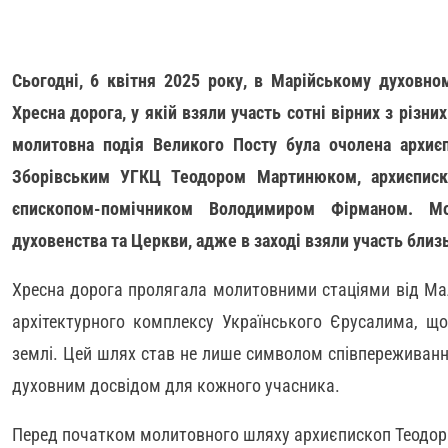
Сьогодні, 6 квітня 2025 року, в Марійському духовно
Хресна дорога, у якій взяли участь сотні вірних з різни
молитовна подія Великого Посту була очолена архиє
Зборівським УГКЦ Теодором Мартинюком, архиєпис
єпископом-помічником Володимиром Фірманом. М
духовенства та Церкви, адже в заході взяли участь близ
Хресна дорога пролягала молитовними стаціями від Мал
архітектурного комплексу Українського Єрусалима, що
землі. Цей шлях став не лише символом співпереживанн
духовним досвідом для кожного учасника.
Перед початком молитовного шляху архиєпископ Теодор 