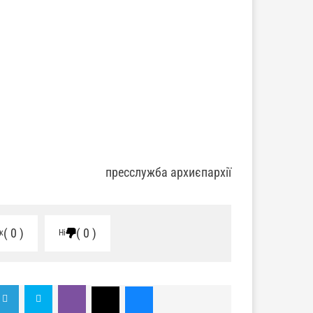
пресслужба архиєпархії
0
0
к
Ні