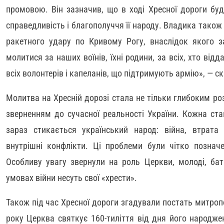
промовою. Він зазначив, що в ході Хресної дороги буд
справедливість і благополуччя її народу. Владика також
ракетного удару по Кривому Рогу, внаслідок якого з
молитися за наших воїнів, їхні родини, за всіх, хто від
всіх волонтерів і капеланів, що підтримують армію», — с
Молитва на Хресній дорозі стала не тільки глибоким р
зверненням до сучасної реальності України. Кожна ста
зараз стикається український народ: війна, втрата б
внутрішні конфлікти. Ці проблеми були чітко познач
Особливу увагу звернули на роль Церкви, молоді, бать
умовах війни несуть свої «хрести».
Також під час Хресної дороги згадували постать митро
року Церква святкує 160-тиліття від дня його народже