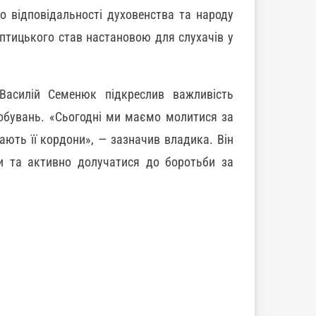
о відповідальності духовенства та народу
тицького став настановою для слухачів у
Василій Семенюк підкреслив важливість
обувань. «Сьогодні ми маємо молитися за
щають її кордони», — зазначив владика. Він
и та активно долучатися до боротьби за