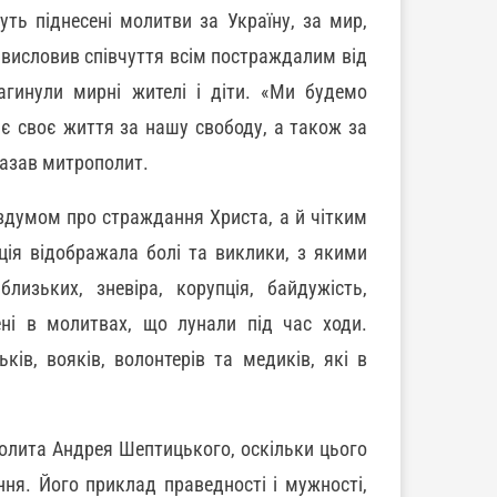
уть піднесені молитви за Україну, за мир,
 висловив співчуття всім постраждалим від
агинули мирні жителі і діти. «Ми будемо
дає своє життя за нашу свободу, а також за
казав митрополит.
оздумом про страждання Христа, а й чітким
ція відображала болі та виклики, з якими
лизьких, зневіра, корупція, байдужість,
ені в молитвах, що лунали під час ходи.
ків, вояків, волонтерів та медиків, які в
полита Андрея Шептицького, оскільки цього
ння. Його приклад праведності і мужності,