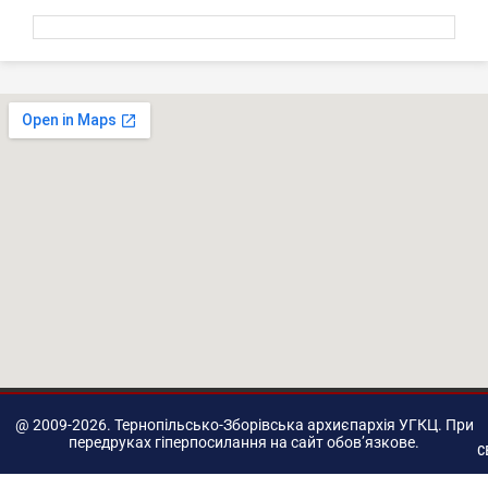
@ 2009-2026. Тернопільсько-Зборівська архиєпархія УГКЦ. При
передруках гіперпосилання на сайт обов’язкове.
с