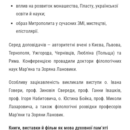
вплив на розвиток монашества, Пласту, української
освіти й науки;
образ Митрополита у сучасних ЗМІ, мистецтві,
епістолярії.
Серед доповідачів — авторитетні вчені з Києва, Львова,
Тернополя, Ужгорода, Чернівців, Любліна (Польща) та
Рима. Конференцією провадили доктори філологічних
наук Мар’яна та Зоряна Лановики.
Особливу зацікавленість викликали виступи о. Івана
Говери, проф. Зиновія Свереди, проф. Ганни Івашків,
проф. Ігоря Набитовича, о. Юстина Бойка, проф. Миколи
Лазаровича, а також філологічні розвідки професорів
Мар’яни та Зоряни Лановик.
Книги, виставки й фільм як мова духовної пам’яті