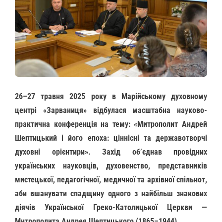
26–27 травня 2025 року в Марійському духовному
центрі «Зарваниця» відбулася масштабна науково-
практична конференція на тему: «Митрополит Андрей
Шептицький і його епоха: ціннісні та державотворчі
духовні орієнтири». Захід об’єднав провідних
українських науковців, духовенство, представників
мистецької, педагогічної, медичної та архівної спільнот,
аби вшанувати спадщину одного з найбільш знакових
діячів Української Греко-Католицької Церкви —
Митрополита Андрея Шептицького (1865–1944).