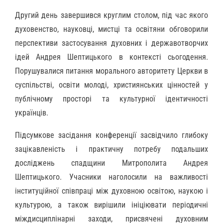
Другий день завершився круглим столом, під час якого
духовенство, науковці, мистці та освітяни обговорили
перспективи застосування духовних і державотворчих
ідей Андрея Шептицького в контексті сьогодення.
Порушувалися питання морального авторитету Церкви в
суспільстві, освіти молоді, християнських цінностей у
публічному просторі та культурної ідентичності
українців.
Підсумкове засідання конференції засвідчило глибоку
зацікавленість і практичну потребу подальших
досліджень спадщини Митрополита Андрея
Шептицького. Учасники наголосили на важливості
інституційної співпраці між духовною освітою, наукою і
культурою, а також вирішили ініціювати періодичні
міждисциплінарні заходи, присвячені духовним