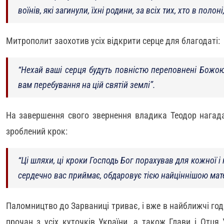
воїнів, які загинули, їхні родини, за всіх тих, хто в полон
Митрополит заохотив усіх відкрити серце для благодаті:
“
Нехай ваші серця будуть повністю переповнені Божо
вам перебування на цій святій земл
і”.
На завершення свого звернення владика Теодор нагада
зроблений крок:
“
Ці шляхи, ці кроки Господь Бог порахував для кожної і 
сердечно вас приймає, обдаровує тією найціннішою ма
Паломництво до Зарваниці триває, і вже в найближчі год
прочан з усіх куточків України, а також Глави і Отц