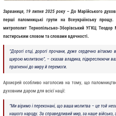
Зарваниця, 19 липня 2025 року
– До Марійського духовн
перші паломницькі групи на Всеукраїнську прощу. 
митрополит Тернопільсько-Зборівський УГКЦ Теодор 
пастирським словом та словами вдячності.
“Дорогі отці, дорогі прочани, дуже сердечно вітаємо
щирою молитвою
“, – сказав владика, підкреслюючи в
прагненні до миру й перемоги.
Архиєрей особливо наголосив на тому, що паломництв
духовним даром для всієї нації:
“
Ми віримо і переконані, що ваша молитва – це той не
нашого народу. За справедливий мир, за наше військо, 