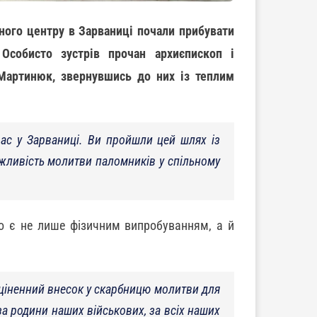
ого центру в Зарваниці почали прибувати
Особисто зустрів прочан архиєпископ і
Мартинюк, звернувшись до них із теплим
 вас у Зарваниці. Ви пройшли цей шлях із
ажливість молитви паломників у спільному
о є не лише фізичним випробуванням, а й
оціненний внесок у скарбницю молитви для
за родини наших військових, за всіх наших