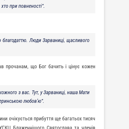
і, хто при повненості
“.
ю благодаттю. Люди Зарваниці, щасливого
в прочанам, що Бог бачить і цінує кожен
кожного з вас. Тут, у Зарваниці, наша Мати
теринською любов’ю
“.
ини очікується прибуття ще багатьох тисяч
я УГКЦ Блаженнішого Святослава та членів