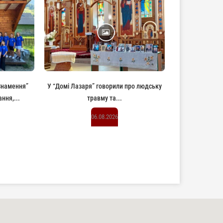
“Знамення”
У “Домі Лазаря” говорили про людську
ння,...
травму та...
06.08.2026