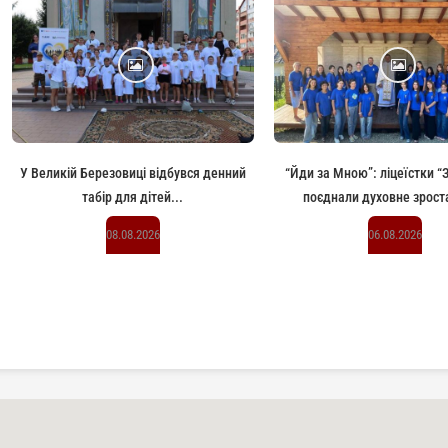
У Великій Березовиці відбувся денний
“Йди за Мною”: ліцеїстки 
табір для дітей...
поєднали духовне зроста
08.08.2026
06.08.2026