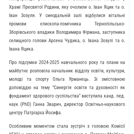
Храмі Пресвятої Родини, яку очолили о. Іван Яцик та о.
Іван Зозуля. У синодальній залі відбулися вітальні
промови єпископа-помічника Тернопільсько-
Зборівського владики Володимира Фірмана, заступника
селищного голови Арсена Чудика, о. Івана Зозулі та о.
Івана Яцика.
Про підсумки 2024-2025 навчального року та плани на
майбутнє розповіла начальник відділу освіти, культури,
молоді та спорту Ольга Урманець. Зі змістовною
доповіддю на тему “Синергія освіти та духовності як
фундамент здорового суспільства” виступила канд. пед.
наук (PhD) Ганна Зварич, директор Освітньо-наукового
центру Патріарха Йосифа.
Особливим моментом стала зустріч з головою Комісії