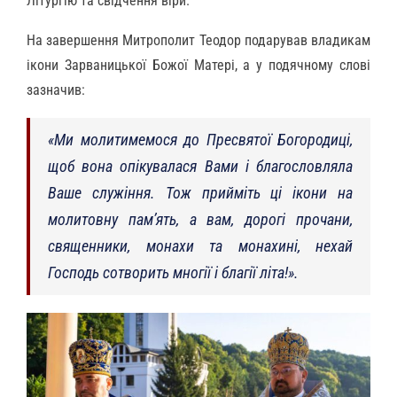
Літургію та свідчення віри.
На завершення Митрополит Теодор подарував владикам
ікони Зарваницької Божої Матері, а у подячному слові
зазначив:
«Ми молитимемося до Пресвятої Богородиці,
щоб вона опікувалася Вами і благословляла
Ваше служіння. Тож прийміть ці ікони на
молитовну памʼять, а вам, дорогі прочани,
священники, монахи та монахині, нехай
Господь сотворить многії і благії літа!».