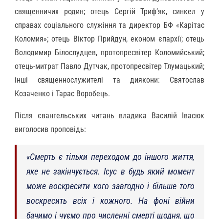
священничих родин; отець Сергій Трифʼяк, синкел у
справах соціального служіння та директор БФ «Карітас
Коломия»; отець Віктор Прийдун, економ єпархії; отець
Володимир Білослудцев, протопресвітер Коломийський;
отець-митрат Павло Дутчак, протопресвітер Тлумацький;
інші священнослужителі та диякони: Святослав
Козаченко і Тарас Воробець.
Після євангельських читань владика Василій Івасюк
виголосив проповідь:
«Смерть є тільки переходом до іншого життя,
яке не закінчується. Ісус в будь який момент
може воскресити кого завгодно і більше того
воскресить всіх і кожного. На фоні війни
бачимо і чуємо про численні смерті щодня, що