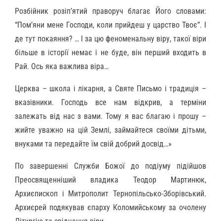
Розбійник розіп’ятий праворуч благає Його словами:
“Пом’яни мене Господи, коли прийдеш у царство Твоє”. І
де тут покаяння? … І за цю феноменальну віру, такої віри
більше в історії немає і не буде, він перший входить в
Рай. Ось яка важлива віра…
Церква – школа і лікарня, а Святе Письмо і традиція –
вказівники. Господь все нам відкрив, а терміни
залежать від нас з вами. Тому я вас благаю і прошу –
жийте уважно на цій Землі, займайтеся своїми дітьми,
внуками та передайте їм свій добрий досвід…»
По завершенні Служби Божої до подіуму підійшов
Преосвященніший владика Теодор Мартинюк,
Архиєпископ і Митрополит Тернопільсько-Зборівський.
Архиєрей подякував єпарху Коломийському за очолену