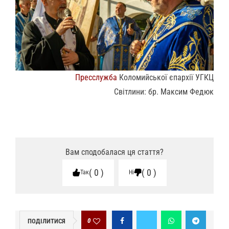
Пресслужба
Коломийської єпархії УГКЦ
Світлини: бр. Максим Федюк
Вам сподобалася ця стаття?
0
0
Так
Ні
0
ПОДІЛИТИСЯ