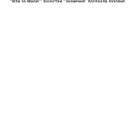
“Йди за Мною”: ліцеїстки “Знамення” поєднали духовне
зростання,...
06.08.2026