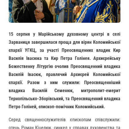
15 серпня у Марійському духовному центрі в селі
Зарваниця завершилася проща для вірян Коломийської
єпархії УГКЦ, за участі Преосвященних владик Кир
Василія Івасюка та Кир Петра Голінея. Архиєрейську
Божественну Літургію очолив Преосвященний владика
Василій Івасюк, правлячий Архиєрей Коломийської
єпархії. Разом з ним служили: Преосвященніший
владика Василій Семенюк, митрополит-емерит
Тернопільсько-Зборівський, та Преосвященний владика
Петро Голіней, єпископ-помічник Коломийський.
Серед священнослужителів єпископам співслужили:
отець Роман Кіцелюк, синкел у справах духовенства та