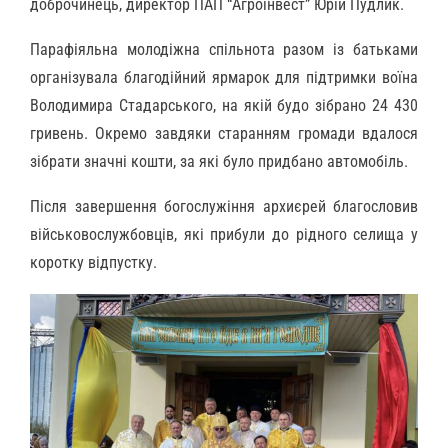
доброчинець, директор ПАП “Агроінвест” Юрій Пудлик.
Парафіяльна молодіжна спільнота разом із батьками
організувала благодійний ярмарок для підтримки воїна
Володимира Стадарського, на якій будо зібрано 24 430
гривень. Окремо завдяки старанням громади вдалося
зібрати значні кошти, за які було придбано автомобіль.
Після завершення богослужіння архиєрей благословив
військовослужбовців, які прибули до рідного селища у
коротку відпустку.