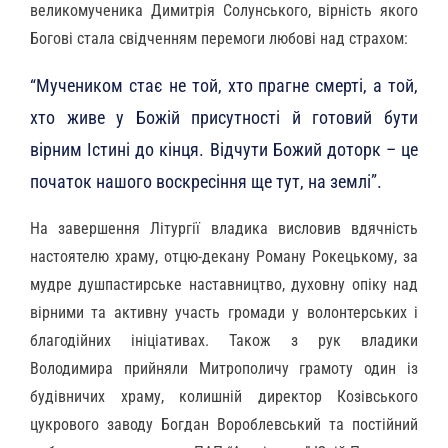
великомученика Димитрія Солунського, вірність якого
Богові стала свідченням перемоги любові над страхом:
“Мучеником стає не той, хто прагне смерті, а той,
хто живе у Божій присутності й готовий бути
вірним Істині до кінця. Відчути Божий доторк – це
початок нашого воскресіння ще тут, на землі”.
На завершення Літургії владика висловив вдячність
настоятелю храму, отцю-декану Роману Рокецькому, за
мудре душпастирське наставництво, духовну опіку над
вірними та активну участь громади у волонтерських і
благодійних ініціативах. Також з рук владики
Володимира прийняли Митрополичу грамоту один із
будівничих храму, колишній директор Козівського
цукрового заводу Богдан Вороблевський та постійний