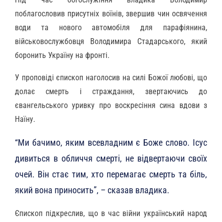
поблагословив присутніх воїнів, звершив чин освячення
води та нового автомобіля для парафіянина,
військовослужбовця Володимира Стадарського, який
боронить Україну на фронті.
У проповіді єпископ наголосив на силі Божої любові, що
долає смерть і страждання, звертаючись до
євангельського уривку про воскресіння сина вдови з
Наїну.
“Ми бачимо, яким всевладним є Боже слово. Ісус
дивиться в обличчя смерті, не відвертаючи своїх
очей. Він стає тим, хто перемагає смерть та біль,
який вона приносить”, – сказав владика.
Єпископ підкреслив, що в час війни український народ