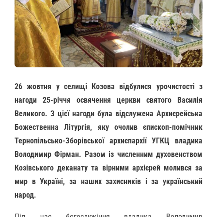
26 жовтня у селищі Козова відбулися урочистості з
нагоди 25-річчя освячення церкви святого Василія
Великого. З цієї нагоди була відслужена Архиєрейська
Божественна Літургія, яку очолив єпископ-помічник
Тернопільсько-Зборівської архиєпархії УГКЦ владика
Володимир Фірман. Разом із численним духовенством
Козівського деканату та вірними архієрей молився за
мир в Україні, за наших захисників і за український
народ.
Під час богослужіння владика Володимир