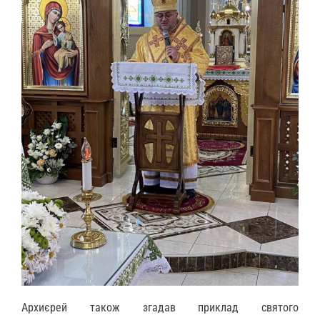
Архиєрей також згадав приклад святого