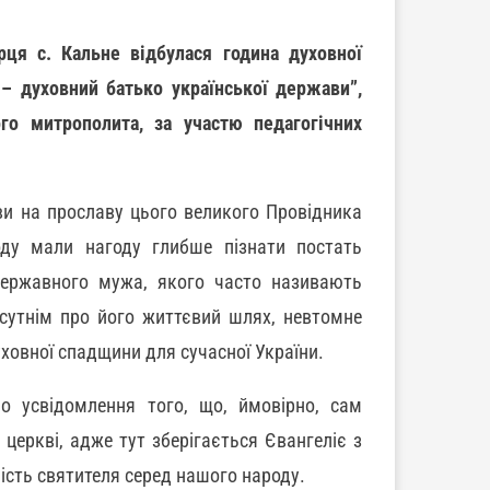
ця с. Кальне відбулася година духовної
 духовний батько української держави”,
го митрополита, за участю педагогічних
ви на прославу цього великого Провідника
оду мали нагоду глибше пізнати постать
державного мужа, якого часто називають
исутнім про його життєвий шлях, невтомне
уховної спадщини для сучасної України.
 усвідомлення того, що, ймовірно, сам
церкві, адже тут зберігається Євангеліє з
ість святителя серед нашого народу.