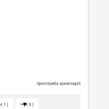
пресслужба архиєпархії
1
0
к
Ні