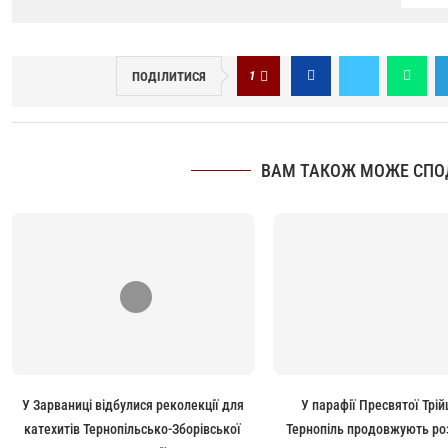
1
ПОДІЛИТИСЯ
ВАМ ТАКОЖ МОЖЕ СПО
У Зарваниці відбулися реколекції для
У парафії Пресвятої Трій
катехитів Тернопільсько-Зборівської
Тернопіль продовжують роз