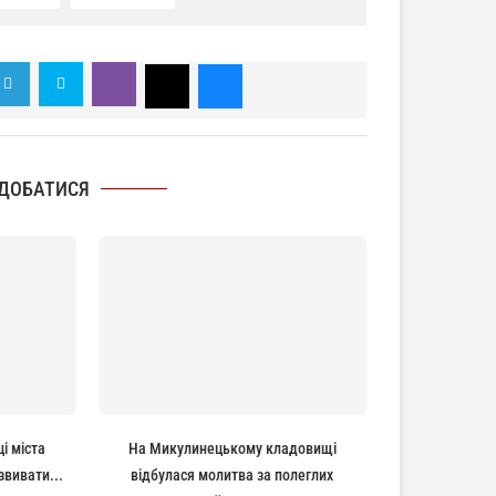
ДОБАТИСЯ
ці міста
На Микулинецькому кладовищі
вивати...
відбулася молитва за полеглих