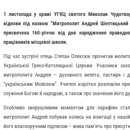
1 листопада у храмі УГКЦ святого Миколая Чудотвор
віднови під назвою “Митрополит Андрей Шептицький –
присвячена 160-річчю від дня народження праведно
працівників місцевої школи.
Під час зустрічі отець Степан Олексюк прочитав молит
Української Греко-Католицької Церкви. Учасники зах
митрополита Андрея – духовного велета, пастиря і 
“українським Мойсеєм”. Учителі коротко розповіли пр
служіння Богові й народові, а також про значення його д
Особливо зворушливим моментом для парафіян стало
митрополит Андрей побував колись на візитації у нашій 
його власноручним підписом – жива пам’ять про присутн