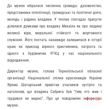
До музею зібралася численна громада: духовенство,
представники інтелігенції, громадські та політичні діячі,
молодь і родина владики. У теплих спогадах присутні
ділилися думками про владику Михаїла як про людину
великої віри, моральної стійкості та жертовного
служіння. Його постать назавжди залишилася в історії
краю як приклад вірного християнина, патріота та
одного з будівничих УГКЦ у час національного
відродження.
Директор музею, голова Тернопільської обласної
організації Національної спілки краєзнавців України
Ярема Шатарський привітав учасників зустрічі та
наголосив, що владика Сабрига був “тим, хто жив і
трудився не марно”. Про це повідомляє
інфоресурс
музею.