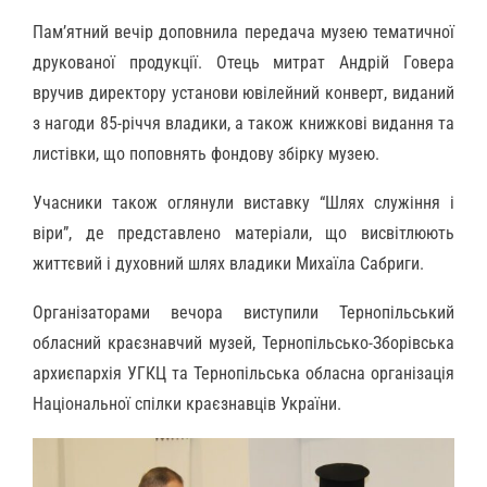
Пам’ятний вечір доповнила передача музею тематичної
друкованої продукції. Отець митрат Андрій Говера
вручив директору установи ювілейний конверт, виданий
з нагоди 85-річчя владики, а також книжкові видання та
листівки, що поповнять фондову збірку музею.
Учасники також оглянули виставку “Шлях служіння і
віри”, де представлено матеріали, що висвітлюють
життєвий і духовний шлях владики Михаїла Сабриги.
Організаторами вечора виступили Тернопільський
обласний краєзнавчий музей, Тернопільсько-Зборівська
архиєпархія УГКЦ та Тернопільська обласна організація
Національної спілки краєзнавців України.