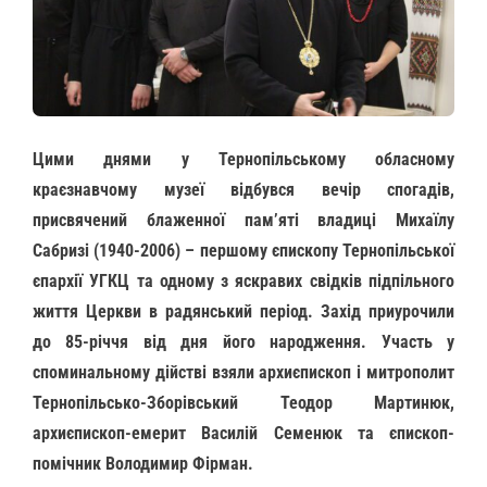
Цими днями у Тернопільському обласному
краєзнавчому музеї відбувся вечір спогадів,
присвячений блаженної пам’яті владиці Михаїлу
Сабризі (1940-2006) – першому єпископу Тернопільської
єпархії УГКЦ та одному з яскравих свідків підпільного
життя Церкви в радянський період. Захід приурочили
до 85-річчя від дня його народження. Участь у
споминальному дійстві взяли архиєпископ і митрополит
Тернопільсько-Зборівський Теодор Мартинюк,
архиєпископ-емерит Василій Семенюк та єпископ-
помічник Володимир Фірман.