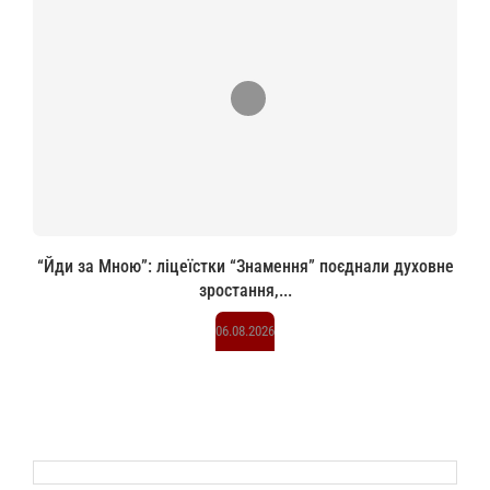
“Йди за Мною”: ліцеїстки “Знамення” поєднали духовне
зростання,...
06.08.2026