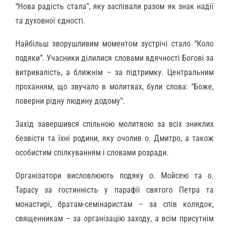
“Нова радість стала”, яку заспівали разом як знак надії
та духовної єдності.
Найбільш зворушливим моментом зустрічі стало “Коло
подяки”. Учасники ділилися словами вдячності Богові за
витривалість, а ближнім – за підтримку. Центральним
проханням, що звучало в молитвах, були слова: “Боже,
поверни рідну людину додому”.
Захід завершився спільною молитвою за всіх зниклих
безвісти та їхні родини, яку очолив о. Дмитро, а також
особистим спілкуванням і словами розради.
Організатори висловлюють подяку о. Мойсею та о.
Тарасу за гостинність у парафії святого Петра та
монастирі, братам-семінаристам – за спів колядок,
священникам – за організацію заходу, а всім присутнім