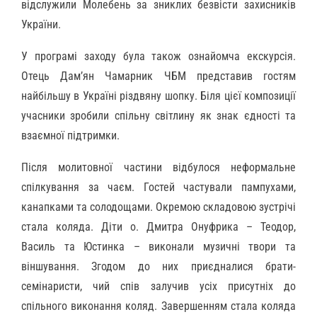
відслужили Молебень за зниклих безвісти захисників
України.
У програмі заходу була також ознайомча екскурсія.
Отець Дам’ян Чамарник ЧБМ представив гостям
найбільшу в Україні різдвяну шопку. Біля цієї композиції
учасники зробили спільну світлину як знак єдності та
взаємної підтримки.
Після молитовної частини відбулося неформальне
спілкування за чаєм. Гостей частували пампухами,
канапками та солодощами. Окремою складовою зустрічі
стала коляда. Діти о. Дмитра Онуфрика – Теодор,
Василь та Юстинка – виконали музичні твори та
віншування. Згодом до них приєдналися брати-
семінаристи, чий спів залучив усіх присутніх до
спільного виконання коляд. Завершенням стала коляда