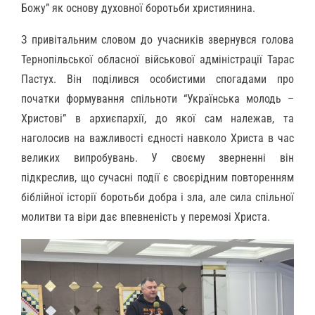
Божу” як основу духовної боротьби християнина.
З привітальним словом до учасників звернувся голова
Тернопільської обласної військової адміністрації Тарас
Пастух. Він поділився особистими спогадами про
початки формування спільноти “Українська молодь –
Христові” в архиєпархії, до якої сам належав, та
наголосив на важливості єдності навколо Христа в час
великих випробувань. У своєму зверненні він
підкреслив, що сучасні події є своєрідним повторенням
біблійної історії боротьби добра і зла, але сила спільної
молитви та віри дає впевненість у перемозі Христа.