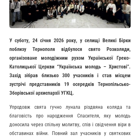
У суботу, 24 січня 2026 року, у селищі Великі Бірки
поблизу Тернополя відбулося свято Розколяди,
організоване молодіжним рухом Української Греко-
Католицької Церкви “Українська молодь – Христові”.
Захід зібрав близько 300 учасників і став місцем
зустрічі представників 19 осередків Тернопільсько-
Зборівської архиєпархії УГКЦ.
Упродовж свята гучно лунала різдвяна коляда та
благовість про народження Спасителя, яку молодь
доносила через спільну молитву, спів і свідчення віри в
обставинах війни. Повний зал учасників у святкових