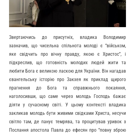
Звертаючись до присутніх, владика Володимир
зазначив, що чисельна спільнота молоді є “військом,
яке свідчить про вічну правду, якою є Христос”, і
підкреслив, що готовність молодих людей жити та
любити Бога є великою ласкою для України. Він нагадав
євангельську історію про Закхея як приклад щирого
прагнення до Бога та справжнього покаяння,
наголосивши, що саме через молодь Господь бажає
діяти у сучасному світі. У цьому контексті владика
закликав молодь бути живими свідками Христа, несучи
світло там, де панує темрява, та процитував уривок з
Послання апостола Павла до ефесян про “повну зброю