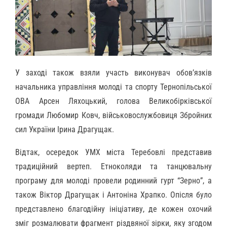
У заході також взяли участь виконувач обов’язків
начальника управління молоді та спорту Тернопільської
ОВА Арсен Ляхоцький, голова Великобірківської
громади Любомир Ковч, військовослужбовиця Збройних
сил України Ірина Драгущак.
Відтак, осередок УМХ міста Теребовлі представив
традиційний вертеп. Етноколяди та танцювальну
програму для молоді провели родинний гурт “Зерно”, а
також Віктор Драгущак і Антоніна Храпко. Опісля було
представлено благодійну ініціативу, де кожен охочий
зміг розмалювати фрагмент різдвяної зірки, яку згодом