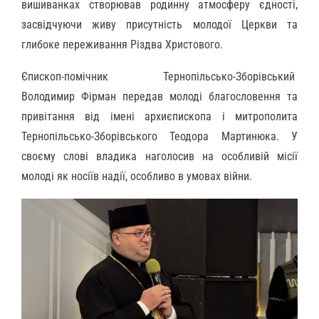
вишиванках створював родинну атмосферу єдності,
засвідчуючи живу присутність молодої Церкви та
глибоке переживання Різдва Христового.
Єпископ-помічник Тернопільсько-Зборівський
Володимир Фірман передав молоді благословення та
привітання від імені архиєпископа і митрополита
Тернопільсько-Зборівського Теодора Мартинюка. У
своєму слові владика наголосив на особливій місії
молоді як носіїв надії, особливо в умовах війни.