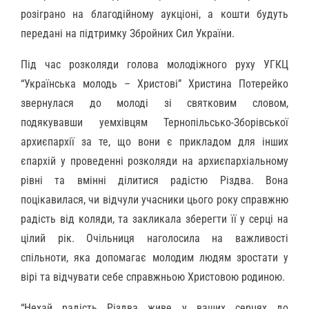
розіграно на благодійному аукціоні, а кошти будуть
передані на підтримку Збройних Сил України.
Під час розколяди голова молодіжного руху УГКЦ
“Українська молодь – Христові” Христина Потерейко
звернулася до молоді зі святковим словом,
подякувавши уемхівцям Тернопільсько-Зборівської
архиєпархії за те, що вони є прикладом для інших
єпархій у проведенні розколяди на архиєпархіальному
рівні та вмінні ділитися радістю Різдва. Вона
поцікавилася, чи відчули учасники цього року справжню
радість від коляди, та закликала зберегти її у серці на
цілий рік. Очільниця наголосила на важливості
спільноти, яка допомагає молодим людям зростати у
вірі та відчувати себе справжньою Христовою родиною.
“Нехай радість Різдва живе у ваших серцях до