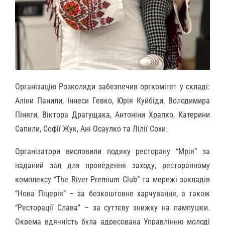
Організацію Розколяди забезпечив оргкомітет у складі:
Аліни Панили, Іннеси Гевко, Юрія Куйбіди, Володимира
Піняги, Віктора Драгущака, Антоніни Храпко, Катерини
Сапили, Софії Жук, Ані Осаулко та Лілії Сохи.
Організатори висловили подяку ресторану “Мрія” за
наданий зал для проведення заходу, ресторанному
комплексу “The River Premium Club” та мережі закладів
“Нова Піцерія” – за безкоштовне харчування, а також
“Ресторації Слава” – за суттєву знижку на пампушки.
Окрема вдячність була адресована Управлінню молоді