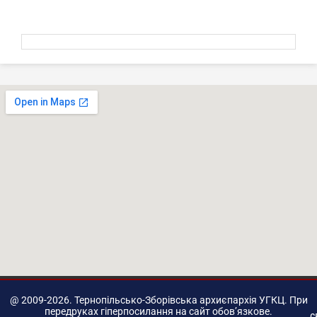
@ 2009-2026. Тернопільсько-Зборівська архиєпархія УГКЦ. При
передруках гіперпосилання на сайт обов’язкове.
с