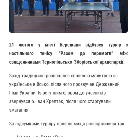
21 лютого у місті Бережани відбувся турнір з
настільного тенісу “Разом до перемоги” між
священниками Тернопільсько-Зборівської архиєпархії.
Захід традиційно розпочався спільною молитвою за
українське військо, після чого прозвучав Державний
Гімн України. Із вступним словом до учасників
звернувся о. Іван Хрептак, після чого стартували
змагання.
За підсумками турніру призові місця розподілилися так: