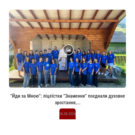
“Йди за Мною”: ліцеїстки “Знамення” поєднали духовне
зростання,...
06.08.2026