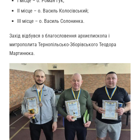
І місце – о. Роман Гук;
ІІ місце – о. Василь Колосівський;
ІІІ місце – о. Василь Солонинка.
Захід відбувся з благословення архиєпископа і
митрополита Тернопільсько-Зборівського Теодора
Мартинюка.