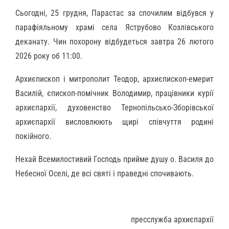
Сьогодні, 25 грудня, Парастас за спочилим відбувся у
парафіяльному храмі села Яструбово Козлівського
деканату. Чин похорону відбудеться завтра 26 лютого
2026 року об 11:00.
Архиєпископ і митрополит Теодор, архиєпископ-емерит
Василій, єпископ-помічник Володимир, працівники курії
архиєпархії, духовенство Тернопільсько-Зборівської
архиєпархії висловлюють щирі співчуття родині
покійного.
Нехай Всемилостивий Господь прийме душу о. Василя до
Небесної Оселі, де всі святі і праведні спочивають.
пресслужба архиєпархії