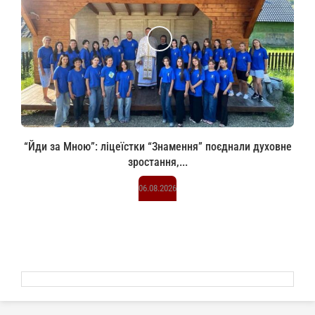
“Йди за Мною”: ліцеїстки “Знамення” поєднали духовне
зростання,...
06.08.2026