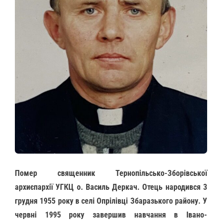
Помер священник Тернопільсько-Зборівської
архиєпархії УГКЦ о. Василь Деркач. Отець народився 3
грудня 1955 року в селі Опрілівці Збаразького району. У
червні 1995 року завершив навчання в Івано-