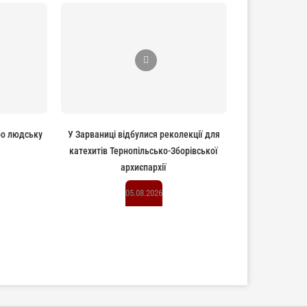
ро людську
У Зарваниці відбулися реколекції для
катехитів Тернопільсько-Зборівської
архиєпархії
05.08.2026