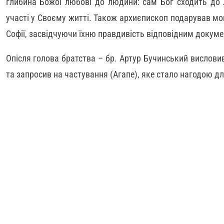
глибина Божої любові до людини: сам Бог сходить до 
участі у Своєму житті. Також архиєпископ подарував мощ
Софії, засвідчуючи їхню правдивість відповідним докум
Опісля голова братства – бр. Артур Бучинський висловив
та запросив на частування (Агапе), яке стало нагодою д