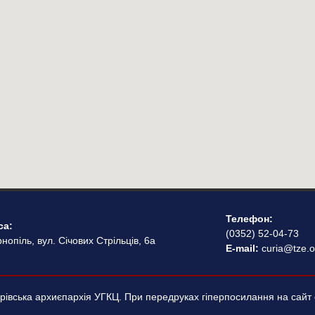
Телефон:
са:
(0352) 52-04-73
нопіль, вул. Січових Стрільців, 6а
E-mail:
curia@tze.o
івська архиєпархія УГКЦ. При передруках гіперпосилання на сайт 