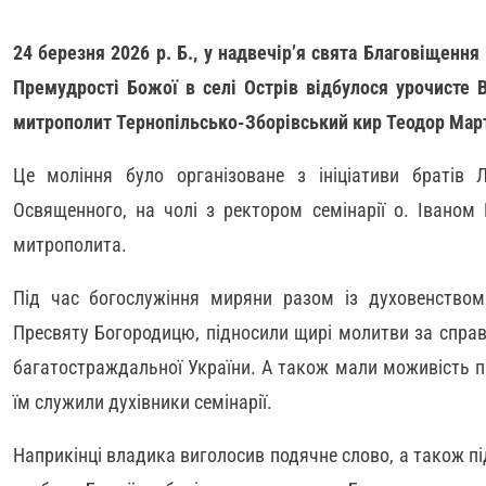
24 березня 2026 р. Б., у надвечірʼя свята Благовіщення 
Премудрості Божої в селі Острів відбулося урочисте В
митрополит Тернопільсько-Зборівський кир Теодор Мар
Це моління було організоване з ініціативи братів Л
Освященного, на чолі з ректором семінарії о. Іваном
митрополита.
Під час богослужіння миряни разом із духовенством
Пресвяту Богородицю, підносили щирі молитви за спра
багатостраждальної України. А також мали моживість п
їм служили духівники семінарії.
Наприкінці владика виголосив подячне слово, а також пі