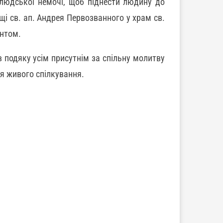
людської немочі, щоб піднести людину до
і св. ап. Андрея Первозванного у храм св.
ентом.
 подяку усім присутнім за спільну молитву
ля живого спілкування.