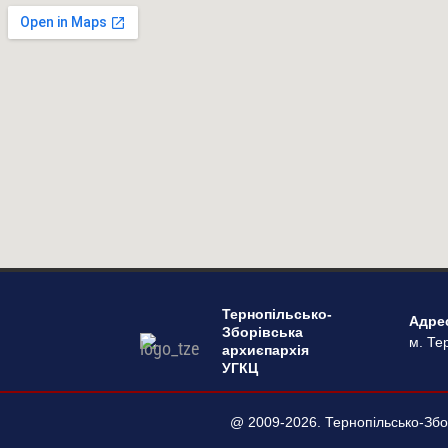
Тернопільсько-
Адре
Зборівська
м. Тер
архиєпархія
УГКЦ
@ 2009-2026. Тернопільсько-Збор