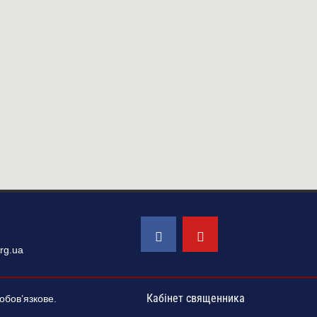
rg.ua
Кабінет священника
обов’язкове.