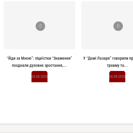
“Йди за Мною”: ліцеїстки “Знамення”
У “Домі Лазаря” говорили п
поєднали духовне зростання,...
травму та...
06.08.2026
06.08.2026