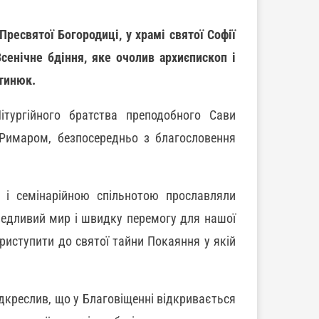
Пресвятої Богородиці, у храмі святої Софії
сенічне бдіння, яке очолив архиєпископ і
тинюк.
ітургійного братства преподобного Сави
 Римаром, безпосередньо з благословення
 і семінарійною спільнотою прославляли
ведливий мир і швидку перемогу для нашої
риступити до святої тайни Покаяння у якій
дкреслив, що у Благовіщенні відкривається