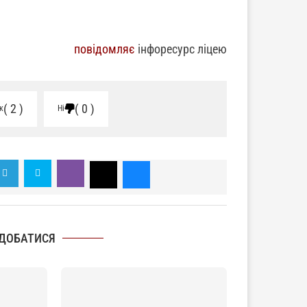
повідомляє
інфоресурс ліцею
2
0
к
Ні
ДОБАТИСЯ