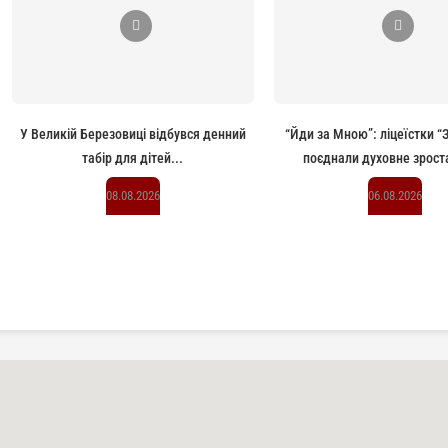
У Великій Березовиці відбувся денний
“Йди за Мною”: ліцеїстки 
табір для дітей...
поєднали духовне зроста
08.08.2026
06.08.2026