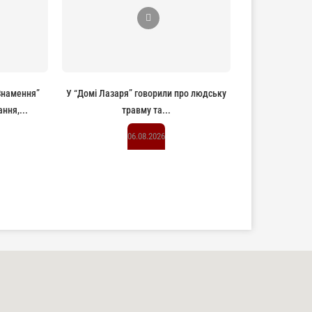
“Знамення”
У “Домі Лазаря” говорили про людську
ння,...
травму та...
06.08.2026