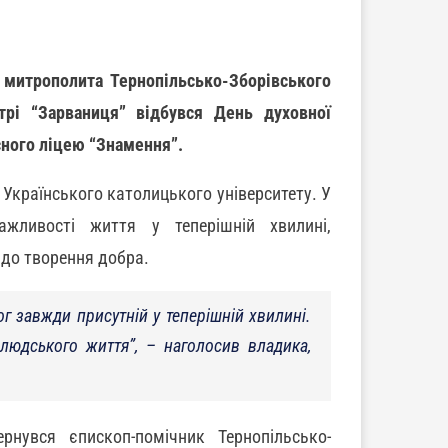
і митрополита Тернопільсько-Зборівського
трі “Зарваниця” відбувся День духовної
сного ліцею “Знамення”.
 Українського католицького університету. У
жливості життя у теперішній хвилині,
 до творення добра.
ог завжди присутній у теперішній хвилині.
 людського життя”, – наголосив владика,
рнувся єпископ-помічник Тернопільсько-