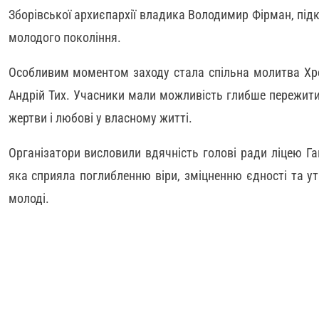
Зборівської архиєпархії владика Володимир Фірман, пі
молодого покоління.
Особливим моментом заходу стала спільна молитва Хрес
Андрій Тих. Учасники мали можливість глибше пережити
жертви і любові у власному житті.
Організатори висловили вдячність голові ради ліцею Ган
яка сприяла поглибленню віри, зміцненню єдності та у
молоді.