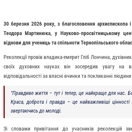
30 березня 2026 року, з благословення архиєпископа 
Теодора Мартинюка, у Науково-просвітницькому цен
віднови для учениць та спільноти Тернопільського обла
Реколекції провів владика-емерит Гліб Лончина, духівник
своїх духовних науках він зосередив увагу на ва
відповідальності за власні вчинки та покликанні людини
“Правдиве життя – тут і тепер, це найкраще для нас. Б
Краса, доброта і правда – це найважливіші цінності
звертаючись до молоді.
Зі словами привітання до учасників реколекцій зве