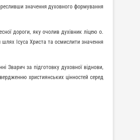
дкресливши значення духовного формування
ної дороги, яку очолив духівник ліцею о.
 шлях Ісуса Христа та осмислити значення
ні Зварич за підготовку духовної віднови,
твердженню християнських цінностей серед