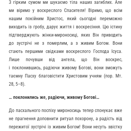
З гірким сумом ми шукаємо тіла наших загиблих. Але
ми віримо у воскреслого Спасителя! Віримо, що всім
нашим покійним Христос, який сьогодні переможно
виходить із гробу, дарує життя і воскресіння. Цю істину
підтверджують жінки-мироносиці, яких Він приводить
до зустрічі не з померлим, а з живим Богом. Вони
стають першими свідками воскреслого Господа Ісуса.
Лише почувши від ангела, що Він воскрес,
і поклонившись, радіючи живому Богові, вони зможуть
таємну Пасху благовістити Христовим учням (пор. Мт.
28, 5–8).
… поклонились же, радіючи, живому Богові…
До пасхального поспіху мироносиць тепер спонукає вже
не прагнення доповнити ритуал похорону, а радість від
пережитої зустрічі із живим Богом! Вони несуть звістку