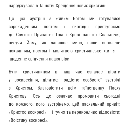
народжувала в Таїнстві Хрещення нових християн.
До цієї зустрічі з живим Богом ми готувалися
сорокаденним постом і сьогодні приступаємо
до Святого Причастя Тіла і Крові нашого Спасителя,
несучи Йому, як запашне миро, наше оновлене
покаянням, постом і молитвою християнське життя ‒
щоденне свідчення нашої віри.
Бути християнином в наш час означає вірити
у воскресіння, ділитися радістю особистої зустрічі
з Христом, благовістити всім таїнственну Пасху
Христову. Ось що означає промовити сьогодні
до кожного, кого зустрінемо, цей пасхальний привіт:
«Христос воскрес!» — і гучно та переконливо відповісти:
«Воістину воскрес!».