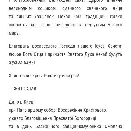
і благословенних Великодніх свят, щирого ділення
великоднім кошиком, смачного свяченого яйця
та пишних крашанок. Нехай наші традиційні гаївки
сповнять ваші серця веселістю та відчуттям Божого
миру.
Благодать воскреслого Господа нашого Ісуса Христа,
любов Бога Отця і причастя Святого Духа нехай будуть
з усіма вами!
Христос воскрес! Воістину воскрес!
† СВЯТОСЛАВ
Дано в Києві,
при Патріаршому соборі Воскресіння Христового,
у свято Благовіщення Пресвятої Богородиці
та в день Блаженного священномученика Омеляна