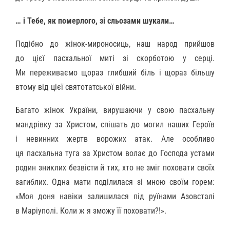
… і Тебе, як померлого, зі сльозами шукали…
Подібно до жінок-мироносиць, наш народ прийшов
до цієї пасхальної миті зі скорботою у серці.
Ми переживаємо щораз глибший біль і щораз більшу
втому від цієї святотатської війни.
Багато жінок України, вирушаючи у свою пасхальну
мандрівку за Христом, спішать до могил наших Героїв
і невинних жертв ворожих атак. Але особливо
ця пасхальна туга за Христом волає до Господа устами
родин зниклих безвісти й тих, хто не зміг поховати своїх
загиблих. Одна мати поділилася зі мною своїм горем:
«Моя доня навіки залишилася під руїнами Азовсталі
в Маріуполі. Коли ж я зможу її поховати?!».