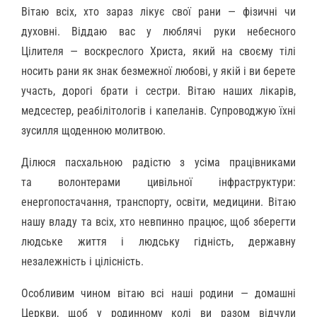
Вітаю всіх, хто зараз лікує свої рани — фізичні чи
духовні. Віддаю вас у люблячі руки небесного
Цілителя — воскреслого Христа, який на своєму тілі
носить рани як знак безмежної любові, у якій і ви берете
участь, дорогі брати і сестри. Вітаю наших лікарів,
медсестер, реабілітологів і капеланів. Супроводжую їхні
зусилля щоденною молитвою.
Ділюся пасхальною радістю з усіма працівниками
та волонтерами цивільної інфраструктури:
енергопостачання, транспорту, освіти, медицини. Вітаю
нашу владу та всіх, хто невпинно працює, щоб зберегти
людське життя і людську гідність, державну
незалежність і цілісність.
Особливим чином вітаю всі наші родини — домашні
Церкви, щоб у родинному колі ви разом відчули