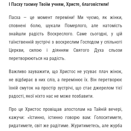
І Пасху таємну Твоїм учням, Христе, благовістили!
Пасха — це момент переміни! Ми чуємо, як жінки,
сповнені болю, шукали Померлого, але натомість
знайшли радість Воскреслого. Саме сьогодні, у цій
таїнственній зустрічі з воскреслим Господом у спільноті
Церкви, силою і діянням Святого Духа сльози
перетворюються на радість.
Важливо зауважити, що Христос не усуває плач жінок,
не відбирає в них сліз, а перемінює їх. Він перетворює
їхній смуток на простір зустрічі, що стає джерелом тієї
радості, якої ніхто нас не може позбавити.
Про це Христос провіщав апостолам на Тайній вечері,
кажучи: «Істинно, істинно говорю вам: Голоситимете,
ридатимете, світ же радітиме. Журитиметесь, але журба