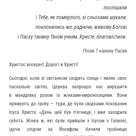
поспішали
і Тебе, як померлого, зі сльозами шукали;
поклонились же, радіючи, живому Богові
і Пасху таємну Твоїм учням, Христе, благовістили.
Пісня 7 канону Пасхи
Христос воскрес! Дорогі в Христі!
Сьогодні, коли зі світанком сходить сонце і являє своє
пасхальне світло, Церква запрошує нас вирушити
в мандрівку разом із жінками-мироносицями. Вони
прямують до гробу — туди, де були свідками поховання
Ісуса Христа: «День цей був п’ятниця, і вже заходила
субота. Жінки ж, які були прийшли з Ісусом з Галилеї,
ідучи слідом за Йосифом, бачили гробницю