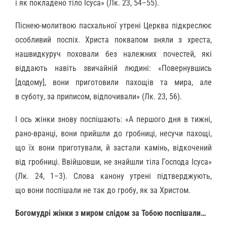
і як покладено тіло Ісуса» (Лк. 23, 54–55).
Піснею-молитвою пасхальної утрені Церква підкреслює
особливий поспіх. Христа поквапом зняли з хреста,
нашвидкуруч поховали без належних почестей, які
віддають навіть звичайній людині: «Повернувшись
[додому], вони приготовили пахощів та мира, але
в суботу, за приписом, відпочивали» (Лк. 23, 56).
І ось жінки знову поспішають: «А першого дня в тижні,
рано-вранці, вони прийшли до гробниці, несучи пахощі,
що їх вони приготували, й застали камінь, відкочений
від гробниці. Ввійшовши, не знайшли тіла Господа Ісуса»
(Лк. 24, 1–3). Слова канону утрені підтверджують,
що вони поспішали не так до гробу, як за Христом.
Богомудрі жінки з миром слідом за Тобою поспішали…