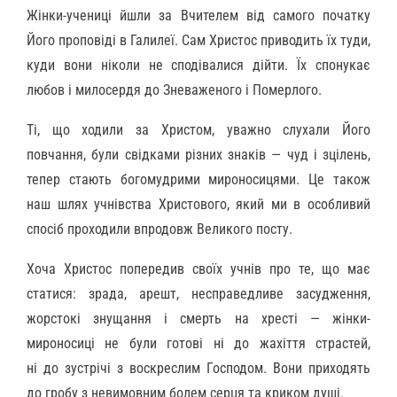
Жінки-учениці йшли за Вчителем від самого початку
Його проповіді в Галилеї. Сам Христос приводить їх туди,
куди вони ніколи не сподівалися дійти. Їх спонукає
любов і милосердя до Зневаженого і Померлого.
Ті, що ходили за Христом, уважно слухали Його
повчання, були свідками різних знаків — чуд і зцілень,
тепер стають богомудрими мироносицями. Це також
наш шлях учнівства Христового, який ми в особливий
спосіб проходили впродовж Великого посту.
Хоча Христос попередив своїх учнів про те, що має
статися: зрада, арешт, несправедливе засудження,
жорстокі знущання і смерть на хресті — жінки-
мироносиці не були готові ні до жахіття страстей,
ні до зустрічі з воскреслим Господом. Вони приходять
до гробу з невимовним болем серця та криком душі.