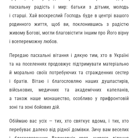
пасхальну радість і мир: батьки з дітьми, молодь
і старші. Хай воскреслий Господь буде в центрі вашого
родинного життя, щоб ви, поклонившись з радістю
живому Богові, могли благовістити іншим про Його вірну
і всепереможну любов.
Передаю пасхальні вітання і дякую тим, хто в Україні
та на поселеннях продовжує підтримувати матеріально
й морально своїх потребуючих та стражденних сестер
і братів. Вітаю і благословляю наших душпастирів,
військових, медичних та академічних капеланів,
а також наше монашество, особливо у прифронтовій
зоні та зоні бойових дій.
Обіймаю вас усіх — тих, хто святкує вдома, і тих, хто
перебуває далеко від рідної домівки. Зичу вам веселих