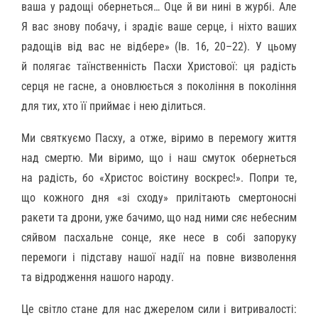
ваша у радощі обернеться… Оце й ви нині в журбі. Але
Я вас знову побачу, і зрадіє ваше серце, і ніхто ваших
радощів від вас не відбере» (Ів. 16, 20–22). У цьому
й полягає таїнственність Пасхи Христової: ця радість
серця не гасне, а оновлюється з покоління в покоління
для тих, хто її приймає і нею ділиться.
Ми святкуємо Пасху, а отже, віримо в перемогу життя
над смертю. Ми віримо, що і наш смуток обернеться
на радість, бо «Христос воістину воскрес!». Попри те,
що кожного дня «зі сходу» прилітають смертоносні
ракети та дрони, уже бачимо, що над ними сяє небесним
сяйвом пасхальне сонце, яке несе в собі запоруку
перемоги і підставу нашої надії на повне визволення
та відродження нашого народу.
Це світло стане для нас джерелом сили і витривалості: