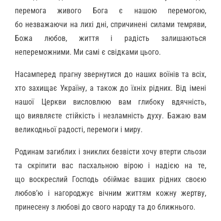
перемога живого Бога є нашою перемогою,
бо незважаючи на лихі дні, спричинені силами темряви,
Божа любов, життя і радість залишаються
непереможними. Ми самі є свідками цього.
Насамперед прагну звернутися до наших воїнів та всіх,
хто захищає Україну, а також до їхніх рідних. Від імені
нашої Церкви висловлюю вам глибоку вдячність,
що виявляєте стійкість і незламність духу. Бажаю вам
великодньої радості, перемоги і миру.
Родинам загиблих і зниклих безвісти хочу втерти сльози
та скріпити вас пасхальною вірою і надією на те,
що воскреслий Господь обіймає ваших рідних своєю
любов’ю і нагороджує вічним життям кожну жертву,
принесену з любові до свого народу та до ближнього.