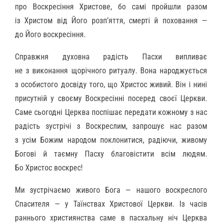
про Воскресіння Христове, бо самі пройшли разом
із Христом від Його розп’яття, смерті й поховання —
до Його воскресіння.
Справжня духовна радість Пасхи випливає
не з виконання щорічного ритуалу. Вона народжується
з особистого досвіду того, що Христос живий. Він і нині
присутній у своєму Воскресінні посеред своєї Церкви.
Саме сьогодні Церква поспішає передати кожному з нас
радість зустрічі з Воскреслим, запрошує нас разом
з усім Божим народом поклонитися, радіючи, живому
Богові й таємну Пасху благовістити всім людям.
Бо Христос воскрес!
Ми зустрічаємо живого Бога — нашого воскреслого
Спасителя — у Таїнствах Христової Церкви. Із часів
раннього християнства саме в пасхальну ніч Церква