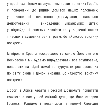
у праці над гідним вшануванням наших полеглих Героїв;
у поверненні до рідних домівок наших полонених;
у визволенні незаконно утримуваних, насильно
депортованих і викрадених українських дітей;
у віднайденні зниклих безвісти та у зціленні наших
тілесних і душевних ран і травм, бо «Христос воістину
воскрес!».
Із вірою в Христа воскреслого та силою Його святого
Воскресіння ми будемо відбудовувати все зруйноване,
повертати на рідні землі та гуртувати розпорошених
по світу синів і дочок України, бо «Христос воістину
воскрес!».
Дорогі в Христі браття і сестри! Дозвольте привітати
кожного з вас у цей світлий день, що його створив
Господь. Радіймо і веселімося в ньому! Сьогодні