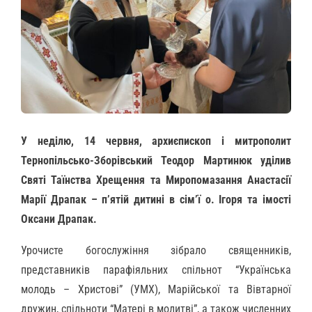
У неділю, 14 червня, архиєпископ і митрополит
Тернопільсько-Зборівський Теодор Мартинюк уділив
Святі Таїнства Хрещення та Миропомазання Анастасії
Марії Драпак – п’ятій дитині в сім’ї о. Ігоря та імості
Оксани Драпак.
Урочисте богослужіння зібрало священників,
представників парафіяльних спільнот “Українська
молодь – Христові” (УМХ), Марійської та Вівтарної
дружин, спільноти “Матері в молитві”, а також численних