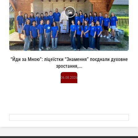
“Йди за Мною”: ліцеїстки “Знамення” поєднали духовне
зростання,...
06.08.2026