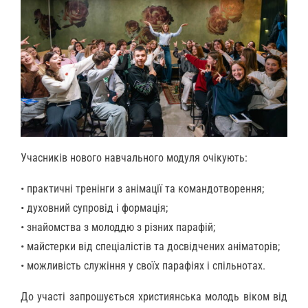
Учасників нового навчального модуля очікують:
• практичні тренінги з анімації та командотворення;
• духовний супровід і формація;
• знайомства з молоддю з різних парафій;
• майстерки від спеціалістів та досвідчених аніматорів;
• можливість служіння у своїх парафіях і спільнотах.
До участі запрошується християнська молодь віком від