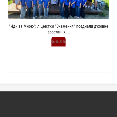
“Йди за Мною”: ліцеїстки “Знамення” поєднали духовне
зростання,...
06.08.2026