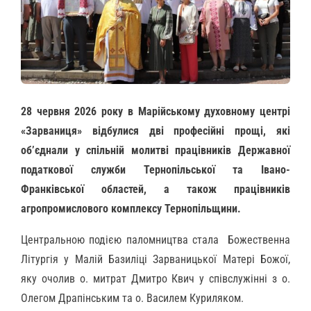
28 червня 2026 року в Марійському духовному центрі
«Зарваниця» відбулися дві професійні прощі, які
об’єднали у спільній молитві працівників Державної
податкової служби Тернопільської та Івано-
Франківської областей, а також працівників
агропромислового комплексу Тернопільщини.
Центральною подією паломництва стала Божественна
Літургія у Малій Базиліці Зарваницької Матері Божої,
яку очолив о. митрат Дмитро Квич у співслужінні з о.
Олегом Драпінським та о. Василем Куриляком.