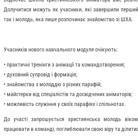
Долучитися можуть як учасники, які завершили перши
так і молодь, яка лише розпочинає знайомство зі ШХА.
Учасників нового навчального модуля очікують:
• практичні тренінги з анімації та командотворення;
• духовний супровід і формація;
• знайомства з молоддю з різних парафій;
• майстерки від спеціалістів та досвідчених аніматорів;
• можливість служіння у своїх парафіях і спільнотах.
До участі запрошується християнська молодь віком
працювати в команді, поглиблювати свою віру та ділити