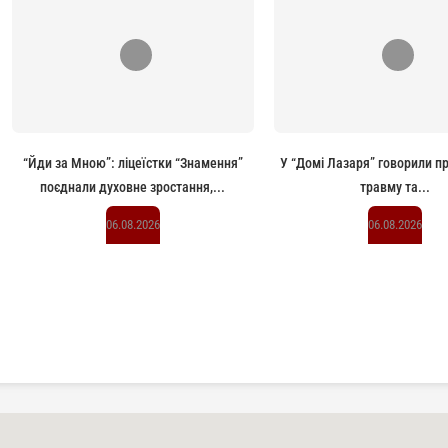
“Йди за Мною”: ліцеїстки “Знамення”
У “Домі Лазаря” говорили п
поєднали духовне зростання,...
травму та...
06.08.2026
06.08.2026