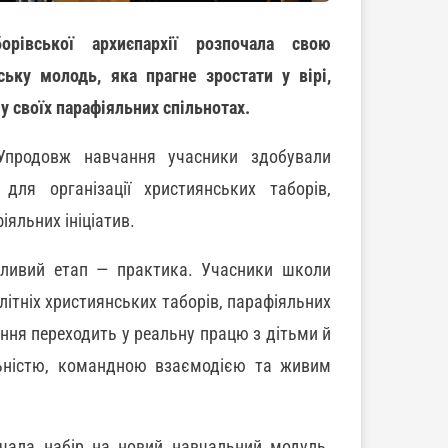
орівської архиєпархії розпочала свою
ську молодь, яка прагне зростати у вірі,
 у своїх парафіяльних спільнотах.
продовж навчання учасники здобували
для організації християнських таборів,
іяльних ініціатив.
бливий етап — практика. Учасники школи
ітніх християнських таборів, парафіяльних
ання переходить у реальну працю з дітьми й
льністю, командною взаємодією та живим
чала набір на новий навчальний модуль.