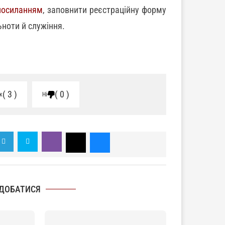
посиланням
, заповнити реєстраційну форму
ьноти й служіння.
3
0
к
Ні
ДОБАТИСЯ