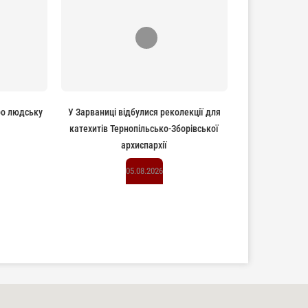
ро людську
У Зарваниці відбулися реколекції для
катехитів Тернопільсько-Зборівської
архиєпархії
05.08.2026