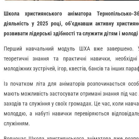
Школа християнського аніматора Тернопільсько-Зб
діяльність у 2025 році, об’єднавши активну християн
розвивати лідерські здібності та служити дітям і молоді
Перший навчальний модуль ШХА вже завершено. У
теоретичні знання та практичні навички, необхідні 
молодіжних зустрічей, ігор, квестів, бансів та інших параф
Із початком літа для аніматорів розпочинається осо
мають можливість застосувати отримані знання під час л
заходів та служіння у своїх громадах. Це час, коли навч
молоддю, а набуті навички перевіряються відповіда
служінням.
Водночас Школа християнського аніматора вже розпо