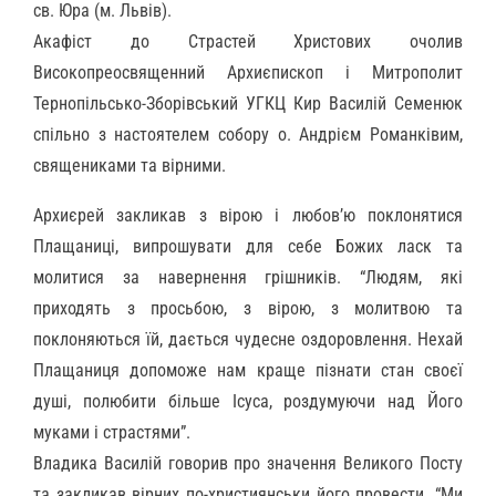
св. Юра (м. Львів).
Акафіст до Страстей Христових очолив
Високопреосвященний Архиєпископ і Митрополит
Тернопільсько-Зборівський УГКЦ Кир Василій Семенюк
спільно з настоятелем собору о. Андрієм Романківим,
священиками та вірними.
Архиєрей закликав з вірою і любов’ю поклонятися
Плащаниці, випрошувати для себе Божих ласк та
молитися за навернення грішників. “Людям, які
приходять з просьбою, з вірою, з молитвою та
поклоняються їй, дається чудесне оздоровлення. Нехай
Плащаниця допоможе нам краще пізнати стан своєї
душі, полюбити більше Ісуса, роздумуючи над Його
муками і страстями”.
Владика Василій говорив про значення Великого Посту
та закликав вірних по-християнськи його провести. “Ми