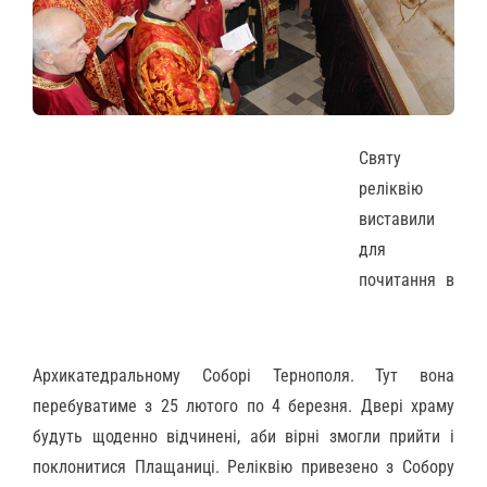
Святу
реліквію
виставили
для
почитання в
Архикатедральному Cоборі Тернополя. Тут вона
перебуватиме з 25 лютого по 4 березня. Двері храму
будуть щоденно відчинені, аби вірні змогли прийти і
поклонитися Плащаниці. Реліквію привезено з Собору