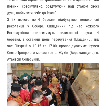
повинні совокуплено, роздумуючи над станом своєї
душі, наблизити себе до Ісуса”.
З 27 лютого по 4 березня відбудуться великопісні
реколекції у Соборі. Священики під час кожного
Богослужіння голоситимуть великопісні науки. 4
березня, в останній день перебування Плащаниці, під
час Літургій о 10.15 та 17.00, проповідуватиме ігумен
Свято-Троїцького монастиря с. Жуків (Бережанщина) о.
Атанасій Сольський.