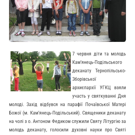
7 червня д
іти та молодь
Кам’янець-Подільського
деканату
Тернопільсько-
Зборівської
архиєпархії УГКЦ взяли
участь у святкуванні Дня
молоді.
Захід відбувся на парафії Почаївської Матері
Божої (м. Кам’янець-Подільський). Священики деканату
на чолі з о. Антоном Федиком служили Святу Літургію за
молодь деканату, голосили духовні науки про Святі