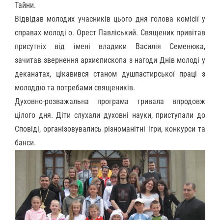
Тайни.
Відвідав молодих учасників цього дня голова комісії у
справах молоді о. Орест Павліський. Священик привітав
присутніх в
ід імені владики Василія Семенюка,
зачитав звернення архиєпископа з нагоди Днів молоді у
деканатах,
цікавився станом душпастирської праці з
молоддю та потребами священиків.
Духовно-розважальна програма тривала впродовж
цілого дня. Діти слухали духовні науки, приступали до
Сповіді, організовувались
різноманітні ігри,
конкурси та
банси
.