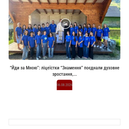
“Йди за Мною”: ліцеїстки “Знамення” поєднали духовне
зростання,...
06.08.2026