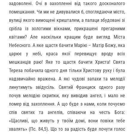
задоволені. Очі в захопленні від такого досконалого
помешкання. Чи ми не дивувалися б, споглядаючи місто,
вулиці якого вимощені кришталем, а палаци збудовані зі
срібла із золотими вікнами, прикрашені прегарними
квітами? Але наскільки кращим буде вигляд Міста
Небесного. А яке щастя бачити Марію – Матір Божу, яка
царює у небі, краса якої перевищує вроду всіх
мешканців раю! Яке то щастя бачити Христа! Свята
Тереза побачила одного дня тільки Христову руку і була
надзвичайно вражена. А які чудові запахи та мелодії
линутимуть звідусіль. Святий Франциск одного разу
почув мелодію скрипки, яку виводив ангел, і мало не
помер від захоплення. А що буде з нами, коли почуємо
спів святих та ангелів, співаючи на честь Бога:
«Щасливі, що живуть у твоїм домі, вони повіки тебе
хвалять» (Пс. 84,5). Що то за радість буде почути голос