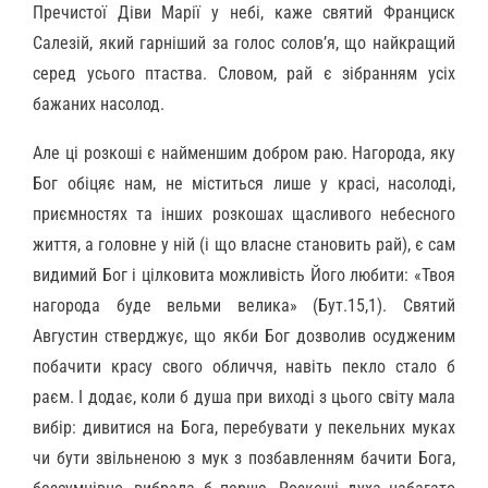
Пречистої Діви Марії у небі, каже святий Франциск
Салезій, який гарніший за голос солов’я, що найкращий
серед усього птаства. Словом, рай є зібранням усіх
бажаних насолод.
Але ці розкоші є найменшим добром раю. Нагорода, яку
Бог обіцяє нам, не міститься лише у красі, насолоді,
приємностях та інших розкошах щасливого небесного
життя, а головне у ній (і що власне становить рай), є сам
видимий Бог і цілковита можливість Його любити: «Твоя
нагорода буде вельми велика» (Бут.15,1). Святий
Августин стверджує, що якби Бог дозволив осудженим
побачити красу свого обличчя, навіть пекло стало б
раєм. І додає, коли б душа при виході з цього світу мала
вибір: дивитися на Бога, перебувати у пекельних муках
чи бути звільненою з мук з позбавленням бачити Бога,