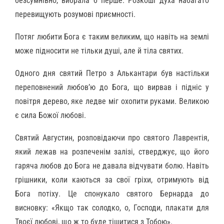
безсумнівно, вибрала б перше. Розкоші духа набагато
перевищують розумові приємності.
Потяг любити Бога є таким великим, що навіть на землі
може підносити не тільки душі, але й тіла святих.
Одного дня святий Петро з Алькантари був настільки
переповнений любов’ю до Бога, що вирвав і підніс у
повітря дерево, яке ледве міг охопити руками. Великою
є сила Божої любові.
Святий Августин, розповідаючи про святого Лаврентія,
який лежав на розпеченім залізі, стверджує, що його
гаряча любов до Бога не давала відчувати болю. Навіть
грішники, коли каються за свої гріхи, отримують від
Бога потіху. Це спонукало святого Бернарда до
висновку: «Якщо так солодко, о, Господи, плакати для
Твоєї любові, що ж то буде тішитися з Тобою».