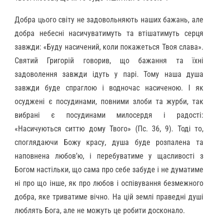
Добра цього світу не задовольняють наших бажань, але
добра небесні насичуватимуть та втішатимуть серця
завжди: «Буду насичений, коли покажеться Твоя слава».
Святий Григорій говорив, що бажання та їхні
задоволення завжди ідуть у парі. Тому наша душа
завжди буде спраглою і водночас насиченою. І як
осуджені є посудинами, повними злоби та журби, так
вибрані є посудинами милосердя і радості:
«Насичуються ситтю дому Твого» (Пс. 36, 9). Тоді то,
споглядаючи Божу красу, душа буде розпалена та
наповнена любов’ю, і перебуватиме у щасливості з
Богом настільки, що сама про себе забуде і не думатиме
ні про що інше, як про любов і оспівування безмежного
добра, яке триватиме вічно. На цій землі праведні душі
люблять Бога, але не можуть це робити досконало.