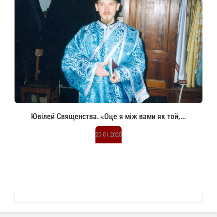
Ювілей Священства. «Оце я між вами як той,...
20.01.2025