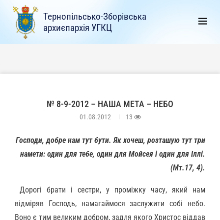
Тернопільсько-Зборівська
архиєпархія УГКЦ
№ 8-9-2012 – НАША МЕТА – НЕБО
01.08.2012
13
Господи, добре нам тут бути. Як хочеш, розташую тут три
намети: один для тебе, один для Мойсея і один для Іллі.
(Мт.17, 4).
Дорогі брати і сестри, у проміжку часу, який нам
відміряв Господь, намагаймося заслужити собі небо.
Воно є тим великим добром, задля якого Христос віддав