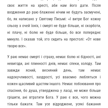
своє життя на хресті, аби нам його дати. Після
входження до раю блаженні нічим не будуть засмучені,
бо, як написано у Святому Письмі: «І витре Бог кожну
сльозу з очей їхніх, і смерті не буде більше, ні скорботи,
ні плачу, ні болю не буде більше, бо все попереднє
минуло. І сказав той, хто сидить на престолі: «От нове
творю все».
У раю немає смерті і страху, немає болю ні бідності, ані
невигоди, ані плинності днів, немає спеки, холоду. Там
завжди ясний, весняний день, там немає
надокучливості, заздрості, усі взаємно любляться і
кожен щасливий щастям іншого. Немає побоювання про
спасіння, бо душа, утверджена у ласці, не може більше
грішити, ані втратити Бога. У раю є все, чого можна
тільки бажати. Там усе відроджене, усякі бажання