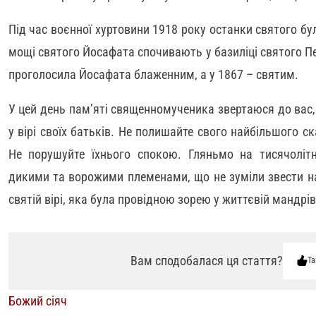
Під час воєнної хуртовини 1918 року останки святого бул
мощі святого Йосафата спочивають у базиліці святого Пе
проголосила Йосафата блаженним, а у 1867 – святим.
У цей день пам’яті священномученика звертаюся до вас, д
у вірі своїх батьків. Не полишайте свого найбільшого с
Не порушуйте їхнього спокою. Гляньмо на тисячоліт
дикими та ворожими племенами, що не зуміли звести н
святій вірі, яка була провідною зорею у життєвій мандрів
Вам сподобалася ця стаття?
Та
Божий сіяч