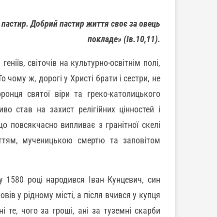
 пастир. Добрий пастир життя своє за овець
покладе» (Ів.10,11).
геніїв, світочів на культурно-освітнім полі,
 чому ж, дорогі у Христі брати і сестри, не
оронця святої віри та греко-католицького
во став на захист релігійних цінностей і
що повсякчасно випливає з гранітної скелі
иттям, мученицькою смертю та заповітом
у 1580 році народився Іван Кунцевич, син
вів у рідному місті, а після вчився у купця
 те, чого за гроші, ані за туземні скарби