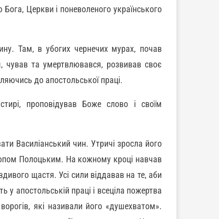
до Бога, Церкви і поневоленого українського
ину. Там, в убогих чернечих мурах, почав
, чував та умертвлювався, розвивав своє
вляючись до апостольської праці.
тирі, проповідував Боже слово і своїм
ати Василіанський чин. Утричі зросла його
скопом Полоцьким. На кожному кроці навчав
вдивого щастя. Усі сили віддавав на те, аби
ть у апостольській праці і всеціла пожертва
 ворогів, які називали його «душехватом».