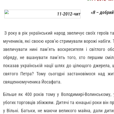
«Я – добрий
З року в рік український народ звеличує своїх героїв та 
мучеників, які своєю кров’ю стримували ворожі набіги. То
звеличувати нині пам’ять воскресителя і світлого об
обряду, не вшанувати пам’ять того, хто першим сміли
показав українській нації шлях до цілющого джерела, 
святого Петра? Тому сьогодні застановімося над ж
священномученика Йосафата.
Більше як 400 років тому у Володимирі-Волинському, 
убогих торговців збіжжям. Дитячі та юнацькі роки він про
у Вільні. Батьки, не маючи великого майна, дали дитині