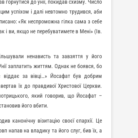
 горнутися до унії, покидав схизму. Число
цим успіхом і далі невтомно трудився, аби
писано: «Як неспроможна гілка сама з себе
к і ви, якщо не перебуватимете в Мені» (Ів.
ільшували ненависть та завзяття у його
Унії заплатить життям. Однак не боявся, бо
є віддає за вівці…» Йосафат був добрим
авертав їх до правдивої Христової Церкви.
отрицького, який говорив, що Йосафат –
становив його вбити.
див канонічну візитацію своєї єпархії. Це
вп напав на владику та його слуг, бив їх, а