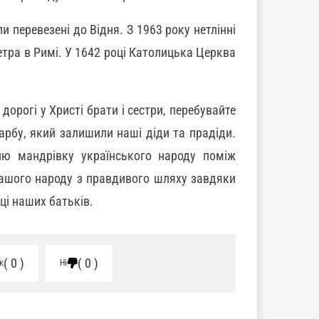
и перевезені до Відня. З 1963 року нетлінні
тра в Римі. У 1642 році Католицька Церква
орогі у Христі брати і сестри, перебувайте
карбу, який залишили наші діди та прадіди.
ню мандрівку українського народу поміж
ашого народу з правдивого шляху завдяки
ці наших батьків.
0
0
к
Ні