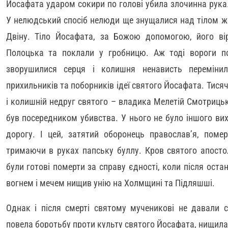
Йосафата ударом сокири по голові убила злочинна рука
У нелюдський спосіб нелюди ще знущалися над тілом же
Двіну. Тіло Йосафата, за Божою допомогою, його вір
Полоцька та поклали у гробницю. Аж тоді вороги поб
зворушилися серця і колишня ненависть переміни
прихильників та поборників ідеї святого Йосафата. Тисяч
і колишній недруг святого – владика Мелетій Смотрицьк
був посередником убивства. У нього не було іншого ви
дорогу. І цей, затятий оборонець православ’я, пом
тримаючи в руках папську буллу. Кров святого апостол
були готові померти за справу єдності, коли після ост
вогнем і мечем нищив унію на Холмщині та Підляшші.
Однак і після смерті святому мученикові не давали
повела боротьбу проти культу святого Йосафата, нищила 