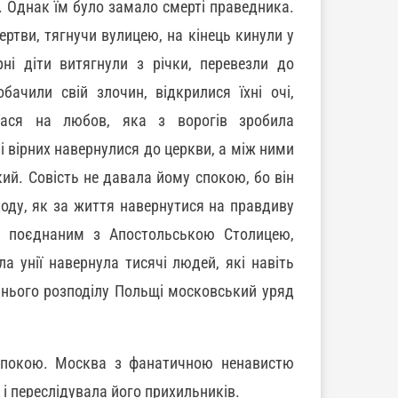
. Однак їм було замало смерті праведника.
ртви, тягнучи вулицею, на кінець кинули у
ні діти витягнули з річки, перевезли до
ачили свій злочин, відкрилися їхні очі,
лася на любов, яка з ворогів зробила
і вірних навернулися до церкви, а між ними
ий. Совість не давала йому спокою, бо він
ходу, як за життя навернутися на правдиву
ер поєднаним з Апостольською Столицею,
а унії навернула тисячі людей, які навіть
аннього розподілу Польщі московський уряд
 спокою. Москва з фанатичною ненавистю
і переслідувала його прихильників.