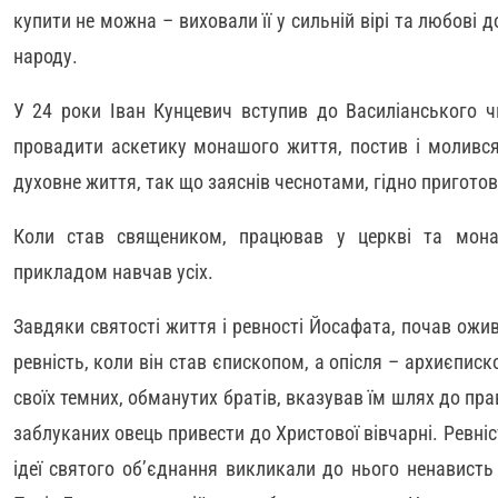
купити не можна – виховали її у сильній вірі та любові 
народу.
У 24 роки Іван Кунцевич вступив до Василіанського ч
провадити аскетику монашого життя, постив і молився
духовне життя, так що заяснів чеснотами, гідно пригото
Коли став священиком, працював у церкві та монас
прикладом навчав усіх.
Завдяки святості життя і ревності Йосафата, почав ожив
ревність, коли він став єпископом, а опісля – архиєпи
своїх темних, обманутих братів, вказував їм шлях до пра
заблуканих овець привести до Христової вівчарні. Ревніс
ідеї святого об’єднання викликали до нього ненависть