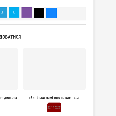
ДОБАТИСЯ
ття диякона
«Ви тільки мамі того не кажіть…»
22.11.2024