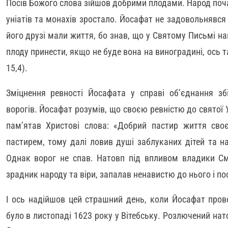
Посів Божого слова зійшов добрими плодами. Народ почав
уніатів та монахів зростало. Йосафат не задовольнявся 
його друзі мали життя, бо знав, що у Святому Письмі на
плоду принести, якщо не буде вона на виноградині, ось та
15,4).
Зміцнення ревності Йосафата у справі об’єднання зб
ворогів. Йосафат розумів, що своєю ревністю до святої 
пам’ятав Христові слова: «Добрий пастир життя сво
пастирем, тому далі ловив душі заблуканих дітей та н
Однак ворог не спав. Натовп під впливом владики См
зрадник народу та віри, запалав ненавистю до нього і по
І ось надійшов цей страшний день, коли Йосафат прово
було в листопаді 1623 року у Вітебську. Розлючений нато