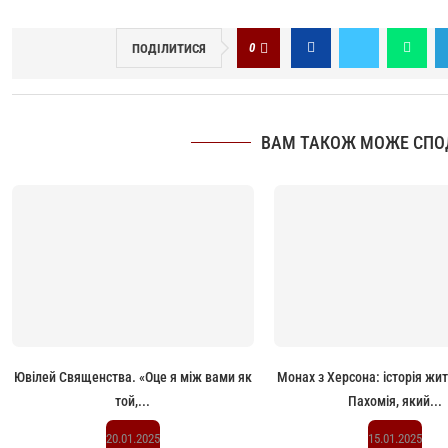
0
ПОДІЛИТИСЯ
ВАМ ТАКОЖ МОЖЕ СПО
Ювілей Священства. «Оце я між вами як
Монах з Херсона: історія жи
той,...
Пахомія, який...
20.01.2025
15.01.2025