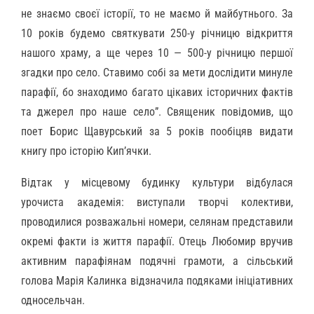
не знаємо своєї історії, то не маємо й майбутнього. За
10 років будемо святкувати 250-у річницю відкриття
нашого храму, а ще через 10 — 500-у річницю першої
згадки про село. Ставимо собі за мети дослідити минуле
парафії, бо знаходимо багато цікавих історичних фактів
та джерел про наше село”. Священик повідомив, що
поет Борис Щавурський за 5 років пообіцяв видати
книгу про історію Кип’ячки.
Відтак у місцевому будинку культури відбулася
урочиста академія: виступали творчі колективи,
проводилися розважальні номери, селянам представили
окремі факти із життя парафії. Отець Любомир вручив
активним парафіянам подячні грамоти, а сільський
голова Марія Калинка відзначила подяками ініціативних
односельчан.