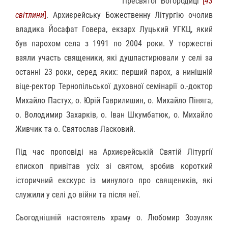
Пресвятої Богородиці
[
43
світлини
]
. Архиєрейську Божественну Літургію очолив
владика Йосафат Говера, екзарх Луцький УГКЦ, який
був парохом села з 1991 по 2004 роки. У торжестві
взяли участь священики, які душпастирювали у селі за
останні 23 роки, серед яких: перший парох, а нинішній
віце-ректор Тернопільської духовної семінарії о.-доктор
Михайло Пастух, о. Юрій Гаврилишин, о. Михайло Піняга,
о. Володимир Захарків, о. Іван Шкумбатюк, о. Михайло
Живчик та о. Святослав Ласковий.
Під час проповіді на Архиєрейській Святій Літургії
єпископ привітав усіх зі святом, зробив короткий
історичний екскурс із минулого про священиків, які
служили у селі до війни та після неї.
Сьогоднішній настоятель храму о. Любомир Зозуляк