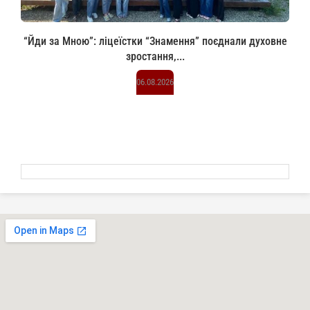
“Йди за Мною”: ліцеїстки “Знамення” поєднали духовне
зростання,...
06.08.2026