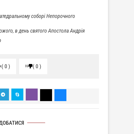
атедральному соборі Непорочного
Божого,
в день святого Апостола Андрія
о
0
0
к
Ні
ДОБАТИСЯ