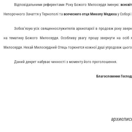
Відповідальними референтами Року Божого Милосердя іменую:
всесві
Непорочного Зачаття у Тернополі та
всечесного отця Миколу Медюха
у Соборі 
Зобов’язую усіх священнослужителів архиєпархії в продовж року зверну
на тематику Божого Милосердя. Особливу увагу прошу звернути на осіб я
Милосердя. Нехай Милосердний Отець торкнется кожної душі упродовж цього
Даний декрет набуває чинності з моменту його проголошення.
Благословення Господн
архиєпис