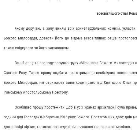
всесвітлішого отця Ром
якому доручаю, з залученням всіх архиєпархіальних комісій, укласт
Божого Милосердя, довести його до відома всесвітліших отців протопресвіт
також слідкувати за його виконанням.
Вашій опіці та проводу поручаю групу «Місіонарів Божого Милосердя» я
Святого Року. Також прошу подбати про отримання необхідних повноваже
Божого Милосердя, які отримають виняткове право від Святішого Отця про
Римському Апостольському Престолу.
Особливо прошу простежити щоб в усіх храмах архиєпархії була прове
години для Господа» 8-9 березня 2016 року Божого. Протягом цих двох днів маю
для сповіді вірних, та також проведені нічні чування та покаяльні моління.