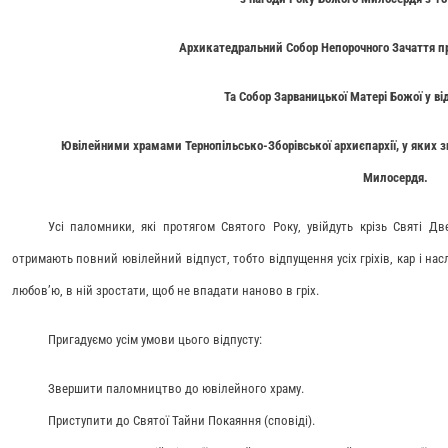
Архикатедральний Собор Непорочного Зачаття пре
Та Собор Зарваницької Матері Божої у ві
Ювілейними храмами Тернопільсько-Зборівської архиєпархії, у яких згі
Милосердя.
Усі паломники, які протягом Святого Року, увійдуть крізь Святі Дв
отримають повний ювілейний відпуст, тобто відпущення усіх гріхів, кар і насл
любов’ю, в ній зростати, щоб не впадати наново в гріх.
Пригадуємо усім умови цього відпусту:
Звершити паломництво до ювілейного храму.
Приступити до Святої Тайни Покаяння (сповіді).