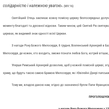
солідарністю і належною увагою
». (МV:16)
Святійший Отець закликає кожну помісну церкву безпосередньо долуч
моменту благодаті та духовної віднови. Таким чином, цей Святий Рік святкува
церквах, як видимий знак єдності всієї Церкви.
З нагоди Року Божого Милосердя, 8 грудня, Вселенський Архиєрей в Баз
Милосердя, де кожен, хто входить, зможе пізнати любов Бога, котрий втішає, 
Уперше Римський Архиєрей дозволив, щоб у кожній помісній церкві, згі
храму, що будуть такою самою Брамою Милосердя, як і Ювілейні Двері папськи
Тому ми, владою даною нам, згідно до зазначеної булли Папи Франциск
ПРОГОЛОШУЄ
з нагоди Року Божого Милосердя з 13