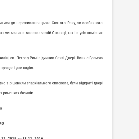
итися до переживання цього Святого Року, як особливого
тиметься як в Апостольській Столиці, так і в усіх помісних
иліці св. Петра у Римі відчинив Святі Двері. Вони є Брамою
прощає і дає надію.
дно з рішенням єпархіального єпископа, були відкриті двері
х римських базилік.
а
МО
.12. 2015 до 13.11. 2016