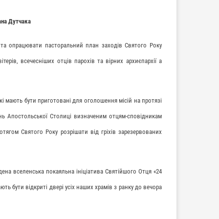
ана Дутчака
и та опрацювати пасторальний план заходів Святого Року
ерів, всечесніших отців парохів та вірних архиєпархії а
кі мають бути приготовані для оголошення місій на протязі
нь Апостольської Столиці визначеним отцям-сповідникам
тягом Святого Року розрішати від гріхів зарезервованих
дена вселенська покаяльна ініціатива Святійшого Отця «24
ть бути відкриті двері усіх наших храмів з ранку до вечора