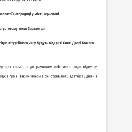
святої Богородиці у місті Тернополі
дпустовому місці Зарваниця,
дно літургійного чину будуть відкриті Святі Двері Божого
ері цих храмів, з дотриманням всіх умов щодо відпусту,
ідків гріха. Таким чином вірні отримають здатність діяти з