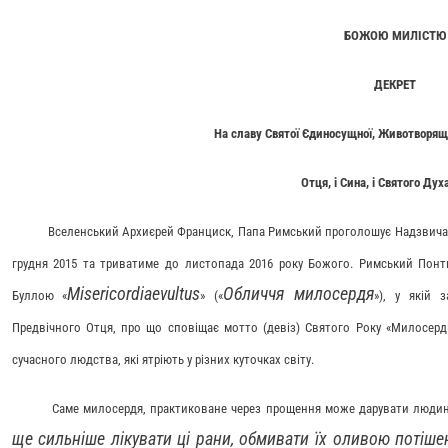
БОЖОЮ МИЛІСТЮ
ДЕКРЕТ
На славу Святої Єдиносущної, Животворящої
Отця, і Сина, і Святого Дух
Вселенський Архиєрей Франциск, Папа Римський проголошує Надзвича
грудня 2015 та триватиме до листопада 2016 року Божого. Римський Пон
Misericordiae
vultus
Обличчя милосердя
Буллою «
» («
»), у якій 
Предвічного Отця, про що сповіщає мотто (девіз) Святого Року «Милосердн
сучасного людства, які ятріють у різних куточках світу.
Саме милосердя, практиковане через прощення може дарувати людині 
ще сильніше лікувати ці рани, обмивати їх оливою потіше