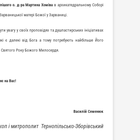
тлішого о. д-ра Мартина Хоміва
в архикатедральному Соборі
Зарваницької матері Божої у Зарваниці.
ти увагу у своїх проповідях та душпастирських ініціативах
кі є далекі від Бога а тому потребують найбільше Його
 Святого Року Божого Милосердя.
є на Вас!
Василій Семенюк
коп і митрополит
Тернопільсько-Зборівський