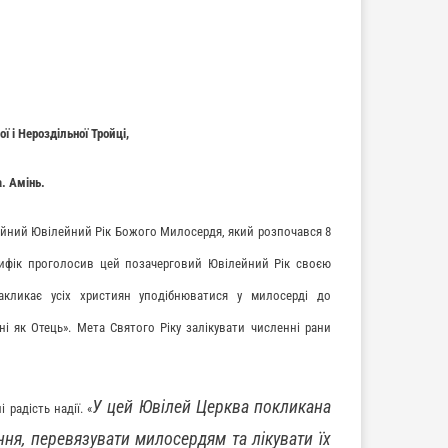
 і Нероздільної Тройці,
а. Амінь.
йний Ювілейний Рік Божого Милосердя, який розпочався 8
тифік проголосив цей позачерговий Ювілейний Рік своєю
закликає усіх християн уподібнюватися у милосерді до
і як Отець». Мета Святого Ріку залікувати численні рани
У цей Ювілей Церква покликана
радість надії. «
ння, перевязувати милосердям та лікувати їх