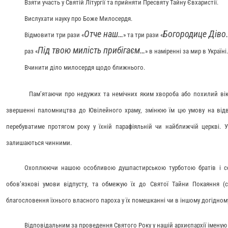
Взяти участь у Святій Літургії та прийняти Пресвяту Тайну Євхаристії.
Вислухати науку про Боже Милосердя.
Отче наш…
Богородице Діво
Відмовити три рази «
» та три рази «
Під твою милість прибігаєм…
раз «
» в наміренні за мир в Україні.
Вчинити діло милосердя щодо ближнього.
Пам’ятаючи про недужих та немічних яким хвороба або похилий вік, 
звершенні паломництва до Ювілейного храму, змінюю їм цю умову на відв
перебуватиме протягом року у їхній парафіяльній чи найближчій церкві. У
залишаються чинними.
Охоплюючи нашою особливою душпастирською турботою братів і сес
обов’язкові умови відпусту, та обмежую їх до Святої Тайни Покаяння (с
благословення їхнього власного пароха у їх помешканні чи в іншому догідному
Відповідальним за проведення Святого Року у нашій архиєпархії іменую