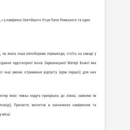
…
» у наміренні Святійшого Отця Папи Римського та один
чи якась інша непоборима перешкода, стоїть на заваді у
ідання чудотворної ікони Зарваницької Матері Божої яка
сі інші умови отримання відпусту (крім першої) для них
тер яких тяжка недуга прикувала до ліжка, заміняю їм
повіді), Причастя, молитов в зазначених наміреннях та
 місці.