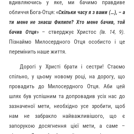
вдивляючись у яке, ми бачимо правдиве
обличчя Бога-Отця: «
Скільки часу я з вами (…), – а
ти мене не знаєш Филипе? Хто мене бачив, той
бачив Отця
» – стверджує Христос
(Ів. 14, 9).
Пізнаймо Милосердного Отця особисто і це
перемінить наше життя.
Дорогі у Христі брати і сестри! Стаємо
спільно, у цьому новому році, на дорогу, що
провадить до Милосердного Отця. Аби цей
шлях був успішним та допровадив усіх нас до
зазначеної мети, необхідно усе зробити, щоб
нам не забракло найважливішого, що є
запорукою досягнення цієї мети, а саме –