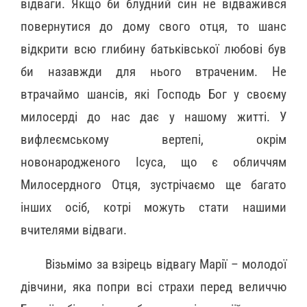
відваги. Якщо би блудний син не відважився
повернутися до дому свого отця, то шанс
відкрити всю глибину батьківської любові був
би назавжди для нього втраченим. Не
втрачаймо шансів, які Господь Бог у своєму
милосерді до нас дає у нашому житті. У
вифлеємському вертепі, окрім
новонародженого Ісуса, що є обличчям
Милосердного Отця, зустрічаємо ще багато
інших осіб, котрі можуть стати нашими
вчителями відваги.
Візьмімо за взірець відвагу Марії – молодої
дівчини, яка попри всі страхи перед величчю