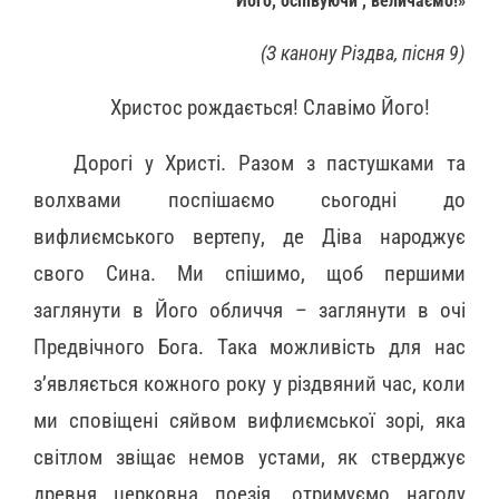
Його, оспівуючи , величаємо!»
(З канону Різдва, пісня 9)
Христос рождається! Славімо Його!
Дорогі у Христі. Разом з пастушками та
волхвами поспішаємо сьогодні до
вифлиємського вертепу, де Діва народжує
свого Сина. Ми спішимо, щоб першими
заглянути в Його обличчя – заглянути в очі
Предвічного Бога. Така можливість для нас
з’являється кожного року у різдвяний час, коли
ми сповіщені сяйвом вифлиємської зорі, яка
світлом звіщає немов устами, як стверджує
древня церковна поезія, отримуємо нагоду