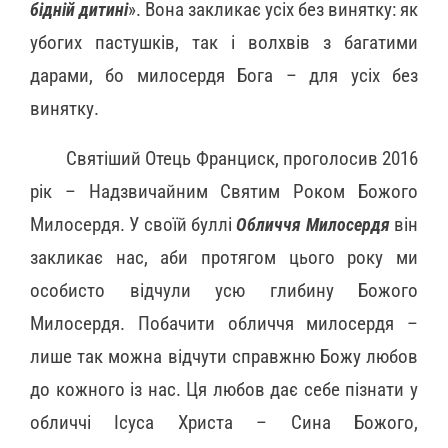
бідній дитині
». Вона закликає усіх без винятку: як
убогих пастушків, так і волхвів з багатими
дарами, бо милосердя Бога – для усіх без
винятку.
Святіший Отець Франциск, проголосив 2016
рік – Надзвичайним Святим Роком Божого
Милосердя. У своїй буллі
Обличчя Милосердя
він
закликає нас, аби протягом цього року ми
особисто відчули усю глибину Божого
Милосердя. Побачити обличчя милосердя –
лише так можна відчути справжню Божу любов
до кожного із нас. Ця любов дає себе пізнати у
обличчі Ісуса Христа – Сина Божого,