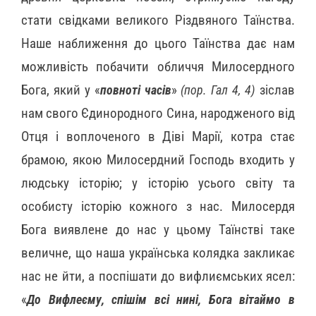
стати свідками великого Різдвяного Таїнства.
Наше наближення до цього Таїнства дає нам
можливість побачити обличчя Милосердного
Бога, який у «
повноті часів
»
(пор. Гал 4, 4)
зіслав
нам свого Єдинородного Сина, народженого від
Отця і воплоченого в Діві Марії, котра стає
брамою, якою Милосердний Господь входить у
людську історію; у історію усього світу та
особисту історію кожного з нас. Милосердя
Бога виявлене до нас у цьому Таїнстві таке
величне, що наша українська колядка закликає
нас не йти, а поспішати до вифлиємських ясел:
«
До Вифлеєму, спішім всі нині, Бога вітаймо в