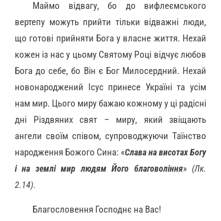
Маймо відвагу, бо до вифлеємського
вертепу можуть прийти тільки відважні люди,
що готові прийняти Бога у власне життя. Нехай
кожен із нас у цьому Святому Році відчує любов
Бога до себе, бо Він є Бог Милосердний. Нехай
новонароджений Ісус принесе Україні та усім
нам мир. Цього миру бажаю кожному у ці радісні
дні Різдвяних свят – миру, який звіщають
ангели своїм співом, супроводжуючи Таїнство
народження Божого Сина: «
Слава на висотах Богу
і на землі мир людям Його благовоління
»
(Лк.
2.14).
Благословення Господнє на Вас!