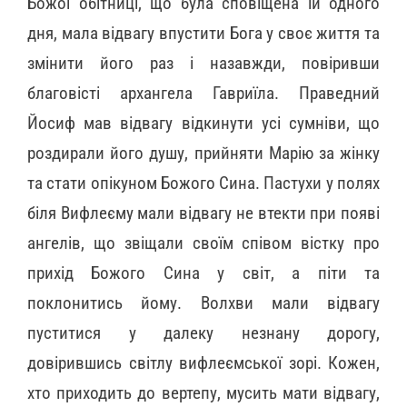
Божої обітниці, що була сповіщена їй одного
дня, мала відвагу впустити Бога у своє життя та
змінити його раз і назавжди, повіривши
благовісті архангела Гавриїла. Праведний
Йосиф мав відвагу відкинути усі сумніви, що
роздирали його душу, прийняти Марію за жінку
та стати опікуном Божого Сина. Пастухи у полях
біля Вифлеєму мали відвагу не втекти при появі
ангелів, що звіщали своїм співом вістку про
прихід Божого Сина у світ, а піти та
поклонитись йому. Волхви мали відвагу
пуститися у далеку незнану дорогу,
довірившись світлу вифлеємської зорі. Кожен,
хто приходить до вертепу, мусить мати відвагу,