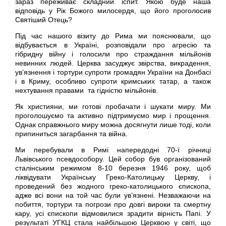
зараз переживає складний іспит. Якою буде наша
відповідь у Рік Божого милосердя, що його проголосив
Святіший Отець?
Під час нашого візиту до Рима ми пояснювали, що
відбувається в Україні, розповідали про агресію та
гібридну війну і голосили про страждання мільйонів
невинних людей. Церква засуджує звірства, викрадення,
ув’язнення і тортури супроти громадян України на Донбасі
і в Криму, особливо супроти кримських татар, а також
нехтування правами та гідністю мільйонів.
Як християни, ми готові пробачати і шукати миру. Ми
проголошуємо та активно підтримуємо мир і прощення.
Однак справжнього миру можна досягнути лише тоді, коли
припиниться загарбання та війна.
Ми перебували в Римі напередодні 70-ї річниці
Львівського псевдособору. Цей собор був організований
сталінським режимом 8-10 березня 1946 року, щоб
ліквідувати Українську Греко-Католицьку Церкву, і
проведений без жодного греко-католицького єпископа,
адже всі вони на той час були ув’язнені. Незважаючи на
побиття, тортури та погрози про довгі вироки та смертну
кару, усі єпископи відмовилися зрадити вірність Папі. У
результаті УГКЦ стала найбільшою Церквою у світі, що