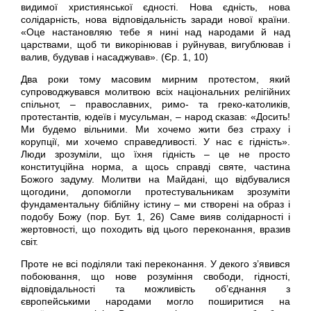
видимої християнської єдності. Нова єдність, нова
солідарність, нова відповідальність заради нової країни.
«Оце настановляю тебе я нині над народами й над
царствами, щоб ти викорінював і руйнував, вигублював і
валив, будував і насаджував». (Єр. 1, 10)
Два роки тому масовим мирним протестом, який
супроводжувався молитвою всіх національних релігійних
спільнот, – православних, римо- та греко-католиків,
протестантів, юдеїв і мусульман, – народ сказав: «Досить!
Ми будемо вільними. Ми хочемо жити без страху і
корупції, ми хочемо справедливості. У нас є гідність».
Люди зрозуміли, що їхня гідність – це не просто
конституційна норма, а щось справді святе, частина
Божого задуму. Молитви на Майдані, що відбувалися
щогодини, допомогли протестувальникам зрозуміти
фундаментальну біблійну істину – ми створені на образ і
подобу Божу (пор. Бут. 1, 26) Саме вияв солідарності і
жертовності, що походить від цього переконання, вразив
світ.
Проте не всі поділяли такі переконання. У декого з’явився
побоювання, що нове розуміння свободи, гідності,
відповідальності та можливість об’єднання з
європейськими народами могло поширитися на