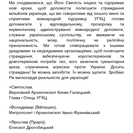
Ми сподіваємося, що Його Святість ініціює та підтримає
нові кроки, щоб допомогти полегшити страждання
мільйонів українців, що він говоритиме від їхнього імені та
сприятиме міжнародній підтримці. УГКЦ готова
допомагати у відповідальному, прозорому та
екуменічному адмініструванні міжнародної допомоги,
служачи українському суспільству, не зважаючи на
національність, мову, політичну чи релігійну
приналежність. Ми готові співпрацювати з іншими
урядовими та неурядовими організаціями, щоб полегшити
страждання, забезпечуючи короткотермінові та
довготермінові потреби тих, кого зачепила гуманітарна
криза, спричинена агресією проти України. Досить
страждань! Їм можна запобігти. Їх можна зцілити. Зробімо
Рік милосердя реальністю для українців!
+Святослав,
Верховний Архиєпископ Києво-Галицький,
Глава і Отець УГКЦ
+Володимир (Війтишин),
Митрополит і Архиєпископ Івано-Франківський
+Ярослав (Приріз),
Єпископ Дрогобицький