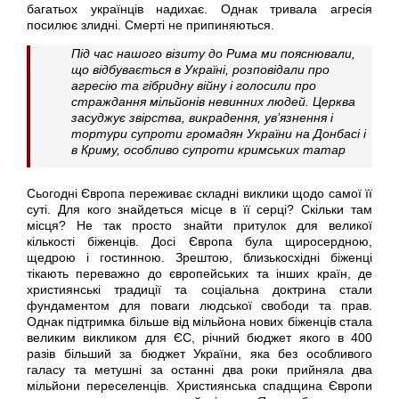
багатьох українців надихає. Однак тривала агресія
посилює злидні. Смерті не припиняються.
Під час нашого візиту до Рима ми пояснювали,
що відбувається в Україні, розповідали про
агресію та гібридну війну і голосили про
страждання мільйонів невинних людей. Церква
засуджує звірства, викрадення, ув’язнення і
тортури супроти громадян України на Донбасі і
в Криму, особливо супроти кримських татар
Сьогодні Європа переживає складні виклики щодо самої її
суті. Для кого знайдеться місце в її серці? Скільки там
місця? Не так просто знайти притулок для великої
кількості біженців. Досі Європа була щиросердною,
щедрою і гостинною. Зрештою, близькосхідні біженці
тікають переважно до європейських та інших країн, де
християнські традиції та соціальна доктрина стали
фундаментом для поваги людської свободи та прав.
Однак підтримка більше від мільйона нових біженців стала
великим викликом для ЄС, річний бюджет якого в 400
разів більший за бюджет України, яка без особливого
галасу та метушні за останні два роки прийняла два
мільйони переселенців. Християнська спадщина Європи