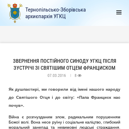
Тернопільсько-Зборівська
архиєпархія УГКЦ
ЗВЕРНЕННЯ ПОСТІЙНОГО СИНОДУ УГКЦ ПІСЛЯ
ЗУСТРІЧІ ЗІ СВЯТІШИМ ОТЦЕМ ФРАНЦИСКОМ
07.03.2016
8
Як душпастирі, ми говорили від імені нашого народу
до Святішого Отця і до світу: «Папа Франциск нас
почув».
Війна є розгнузданим злом, радикальним порушенням
Божої волі. Вона несе руїну і соціальне каліцтво, глибокий
моральний занепад та невимовні людські страждання.