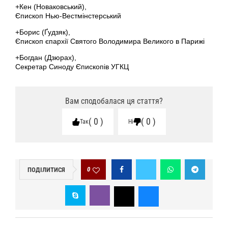
+Кен (Новаковський),
Єпископ Нью-Вестмінстерський
+Борис (Ґудзяк),
Єпископ єпархії Святого Володимира Великого в Парижі
+Богдан (Дзюрах),
Секретар Синоду Єпископів УГКЦ
Вам сподобалася ця стаття?
0
0
Так
Ні
0
ПОДІЛИТИСЯ