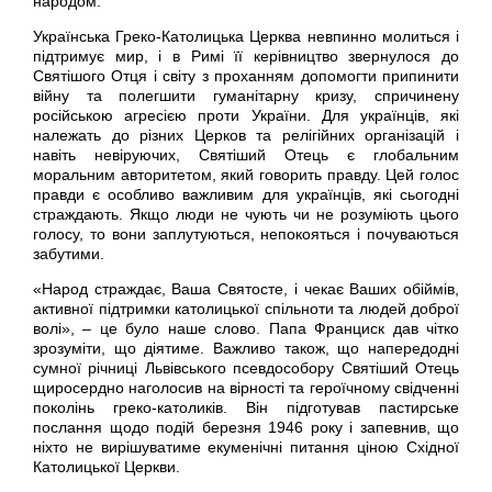
народом.
Українська Греко-Католицька Церква невпинно молиться і
підтримує мир, і в Римі її керівництво звернулося до
Святішого Отця і світу з проханням допомогти припинити
війну та полегшити гуманітарну кризу, спричинену
російською агресією проти України. Для українців, які
належать до різних Церков та релігійних організацій і
навіть невіруючих, Святіший Отець є глобальним
моральним авторитетом, який говорить правду. Цей голос
правди є особливо важливим для українців, які сьогодні
страждають. Якщо люди не чують чи не розуміють цього
голосу, то вони заплутуються, непокояться і почуваються
забутими.
«Народ страждає, Ваша Святосте, і чекає Ваших обіймів,
активної підтримки католицької спільноти та людей доброї
волі», – це було наше слово. Папа Франциск дав чітко
зрозуміти, що діятиме. Важливо також, що напередодні
сумної річниці Львівського псевдособору Святіший Отець
щиросердно наголосив на вірності та героїчному свідченні
поколінь греко-католиків. Він підготував пастирське
послання щодо подій березня 1946 року і запевнив, що
ніхто не вирішуватиме екуменічні питання ціною Східної
Католицької Церкви.