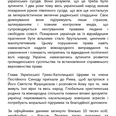
українських сусідів. Вони розуміли, що це треба було
зупинити. І два роки тому весь український народ зазнав
покарання рукою північного сусіда, що все ще ностальгує
за імперіалістичною величчю радянської спадщини. Своє
домінування вони підтримують лише страхом,
залякуванням і повним контролем медіа, що
супроводжується нехтуванням правами людини і
свободою совісті. Покарання українців за їх відчайдушне
прагнення бути вільними стало брутальним, цинічним і
маніпулятивним. Цьому порушенню права навіть
намагаються надати міжнародного виправдання та
узаконення і плекають неприязнь та відкидання політичної
волі народу України, намагаючись зупинити розвиток
громадянського суспільства та встановлення справжнього
верховенства права.
Глава Української Греко-Католицької Церкви та члени
Постійного Синоду приїхали до Рима, щоб зустрітися з
Його Святістю Франциском і розповісти йому про те, чим
живуть їхні вірні та весь народ. Глобальна християнська
родина та міжнародна спільнота повинні вповні зрозуміти:
українці переживають насильницьку зовнішню агресію і
потребують моральної підтримки та благодійної допомоги.
За офіційними даними загинуло близько 10 тисяч осіб,
неофіційно – більше. Десятки тисяч поранені та