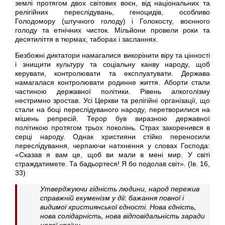
землі протягом двох світових воєн, від національних та
релігійних переслідувань, геноцидів, особливо
Голодомору (штучного голоду) і Голокосту, воєнного
голоду та етнічних чисток. Мільйони провели роки та
десятиліття в тюрмах, таборах і засланнях.
Безбожні диктатори намагалися викорінити віру та цінності
і знищити культуру та соціальну канву народу, щоб
керувати, контролювати та експлуатувати. Держава
намагалася контролювати родинне життя. Аборти стали
частиною державної політики. Рівень алкоголізму
нестримно зростав. Усі Церкви та релігійні організації, що
стали на боці переслідуваного народу, перетворилися на
мішень репресій. Терор був виразною державної
політикою протягом трьох поколінь. Страх закоренився в
серці народу. Однак християни стійко переносили
переслідування, черпаючи натхнення у словах Господа:
«Сказав я вам це, щоб ви мали в мені мир. У світі
страждатимете. Та бадьортеся! Я бо подолав світ». (Ів. 16,
33)
Утверджуючи гідність людини, народ пережив
справжній екуменізм у дії: бажання повної і
видимої християнської єдності. Нова єдність,
нова солідарність, нова відповідальність заради
нової країни