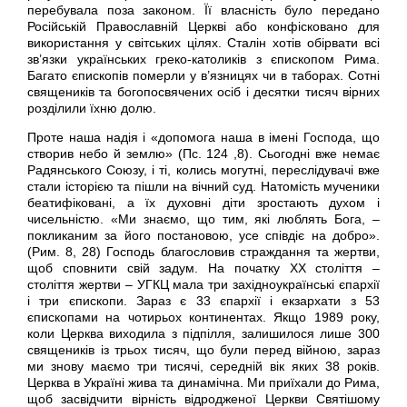
перебувала поза законом. Її власність було передано
Російській Православній Церкві або конфісковано для
використання у світських цілях. Сталін хотів обірвати всі
зв’язки українських греко-католиків з єпископом Рима.
Багато єпископів померли у в’язницях чи в таборах. Сотні
священиків та богопосвячених осіб і десятки тисяч вірних
розділили їхню долю.
Проте наша надія і «допомога наша в імені Господа, що
створив небо й землю» (Пс. 124 ,8). Сьогодні вже немає
Радянського Союзу, і ті, колись могутні, переслідувачі вже
стали історією та пішли на вічний суд. Натомість мученики
беатифіковані, а їх духовні діти зростають духом і
чисельністю. «Ми знаємо, що тим, які люблять Бога, –
покликаним за його постановою, усе співдіє на добро».
(Рим. 8, 28) Господь благословив страждання та жертви,
щоб сповнити свій задум. На початку ХХ століття –
століття жертви – УГКЦ мала три західноукраїнські єпархії
і три єпископи. Зараз є 33 єпархії і екзархати з 53
єпископами на чотирьох континентах. Якщо 1989 року,
коли Церква виходила з підпілля, залишилося лише 300
священиків із трьох тисяч, що були перед війною, зараз
ми знову маємо три тисячі, середній вік яких 38 років.
Церква в Україні жива та динамічна. Ми приїхали до Рима,
щоб засвідчити вірність відродженої Церкви Святішому