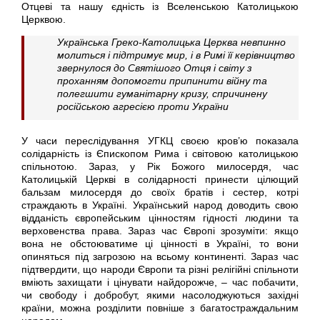
Отцеві та нашу єдність із Вселенською Католицькою
Церквою.
Українська Греко-Католицька Церква невпинно
молиться і підтримує мир, і в Римі її керівництво
звернулося до Святішого Отця і світу з
проханням допомогти припинити війну та
полегшити гуманітарну кризу, спричинену
російською агресією проти України
У часи переслідування УГКЦ своєю кров’ю показала
солідарність із Єпископом Рима і світовою католицькою
спільнотою. Зараз, у Рік Божого милосердя, час
Католицькій Церкві в солідарності принести цілющий
бальзам милосердя до своїх братів і сестер, котрі
страждають в Україні. Український народ доводить свою
відданість європейським цінностям гідності людини та
верховенства права. Зараз час Європі зрозуміти: якщо
вона не обстоюватиме ці цінності в Україні, то вони
опиняться під загрозою на всьому континенті. Зараз час
підтвердити, що народи Європи та різні релігійні спільноти
вміють захищати і цінувати найдорожче, – час побачити,
чи свободу і добробут, якими насолоджуються західні
країни, можна розділити повніше з багатостраждальним