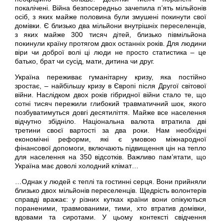
покалічені. Війна безпосередньо зачепила п’ять мільйонів
осіб, з яких майже половина були змушені покинути свої
домівки. Є близько два мільйони внутрішніх переселенців,
з яких майже 300 тисяч дітей, близько півмільйона
покинули країну протягом двох останніх років. Для людини
віри чи доброї волі ці люди не просто статистика – це
батько, брат чи сусід, мати, дитина чи друг.
Україна переживає гуманітарну кризу, яка постійно
зростає, – найбільшу кризу в Європі після Другої світової
війни. Наслідком двох років гібридної війни стало те, що
сотні тисяч пережили глибокий травматичний шок, якого
позбуватимуться довгі десятиліття. Майже все населення
відчутно збідніло. Національна валюта втратила дві
третини своєї вартості за два роки. Нам необхідні
економічні реформи, які є умовою міжнародної
фінансової допомоги, включають підвищення цін на тепло
для населення на 350 відсотків. Важливо пам’ятати, що
Україна має доволі холодний клімат…
…Однак у людей є теплі та гостинні серця. Вони прийняли
близько двох мільйонів переселенців. Щедрість волонтерів
справді вражає: у різних кутках країни вони опікуються
пораненими, травмованими, тими, хто втратив домівки,
вдовами та сиротами. У цьому контексті свідчення