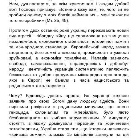
Нам, душпастирям, та всім християнам і людям доброї
волі Господь пригадує: «Істинно кажу вам: те, чого ви не
зробили одному з моїх братів найменших – мені також ви
того не зробили» (Мт. 25, 45).
Протягом двох останніх років українці переживають новий
вид агресії – гібридну війну, що спрямована на знищення
незалежності, економічної стабільності, історичної пам’яті
та міжнародного становища. Європейський народ зазнав
вторгнення, його землі анексовані, промислові потужності
зруйновані, а економіка покалічена. Нападів зазнають
свобода, самовизначення, справедливість і добробут
народу. Ідентичність українців систематично паплюжить
безжальна та добре продумана міжнародна пропаганда,
якої в Європі не бачили з часів нацистського та
радянського тоталітаризмів.
Чому? Відповідь досить проста. Бо українці голосно
заявили про свою Богом дану людську гідність. Вони
вирішили розірвати з радянським минулим, що несло
геноциди, колоніалізм та імперіалізм, було люто
безбожницьким та глибоко корумпованим. У минулому
столітті, в якому домінували червоний та коричневий
тоталітаризми, Україна стала тим, що історики називають
«кривава земля». Близько 15 мільйонів загинули на цій