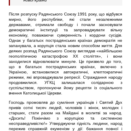
Після розпуску Радянського Союзу 1991 року, що відбувся
мирно, його республіки, які стали незалежними
державами, отримали свободу і почали засновувати
демократичні інституції та запроваджувати вільну
економіку, поважаючи суверенність і кордони сусідів.
Однак у багатьох пострадянських країнах демократія не
запанувала, а корупція стала новим способом життя. Для
деяких розпад Радянського Союзу виглядав «найбільшою
геополітичною катастрофою ХХ століття», і вони
заходилися відновлювати минуле. Це призвело до того,
що в багатьох пострадянських країнах, включно з
Україною, встановилися автократичні, клептократичні
режими, які впроваджували репресії. Страждання народу
продовжилися. УГКЦ залишалася солідарною з
суспільством, пропонуючи йому рецепти із соціального
вчення Католицької Церкви.
Господь промовляв до сумління українців і Святий Дух
привів сотні тисяч людей, чоловіків і жінок, молодих і
старших, стати разом на Майдані в молитві за народ.
«Досить! Покінчімо з корупцією та системною
несправедливістю!» Утверджуючи гідність людини, народ
пережив справжній екуменізм у дії: бажання повної і