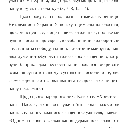
учасниками Христа, якщо додержуємо до кінця твердо
нашу віру, як на початку» (3, 7–8, 12–14).
Цього року наш народ відзначатиме 25-ту річницю
Незалежності України. У зв’язку з цим слід наголосити,
що саме в цей час, в оце наше «сьогодення», про яке ми
чули в Посланні до євреїв, в особливий період боротьби
і змагання за свободу, гідність і достойне майбуття, наш
люд дуже потребує чути голос своїх священиків, котрі
були б прикладом чесності та не боялися викривати
всяке зіпсуття в нашому суспільстві, особливо те, яке
звемо корупцією і зловживанням владою і яке нищить
нашу незалежність.
Щодо цього народного лиха Катехизм «Христос –
наша Пасха», який ось уже п’ять років маємо як
настільну книгу кожного священнослужителя, навчає:
«Одним із виявів зловживання державною владою в