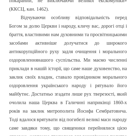
покараний, не виключаючи великої екскомуніки»
(ККСЦ, кан. 1462).
Відчуваючи особливу відповідальність перед
Богом за долю Церкви і народу, кличу вас, дорогі отці і
браття, властивими нам духовними та просвітницькими
засобами активніше долучатися до широкого
антикорупційного руху задля очищення і морального
оздоровлення
нашого суспільства. Ми маємо численні
приклади в нашій історії, що саме наше духовенство, на
заклик своїх владик, ставало провідником морального
оздоровлення українського народу і рятувало його
майбутнє. Достатньо згадати лише рух тверезості, який
очолила наша Церква в Галичині наприкінці 1860-х
років на заклик митрополита Йосифа Сембратовича.
Тоді вдалося врятувати від погибелі великі маси народу
саме завдяки тому, що священики перейнялися цією