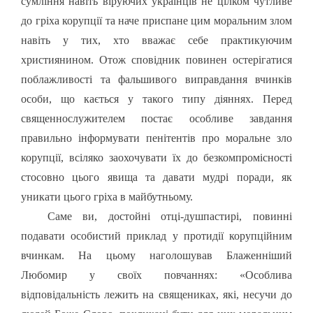
сумління навіть віруючих українців не цілком чутливе
до гріха корупції та наче приспане цим моральним злом
навіть у тих, хто вважає себе практикуючим
християнином. Отож сповідник повинен остерігатися
поблажливості та фальшивого виправдання вчинків
особи, що кається у такого типу діяннях. Перед
священнослужителем постає особливе завдання
правильно інформувати пенітентів про моральне зло
корупції, всіляко заохочувати їх до безкомпромісності
стосовно цього явища та давати мудрі поради, як
уникати цього гріха в майбутньому.
Саме ви, достойні отці-душпастирі, повинні
подавати особистий приклад у протидії корупційним
вчинкам. На цьому наголошував Блаженніший
Любомир у своїх повчаннях: «Особлива
відповідальність лежить на священиках, які, несучи до