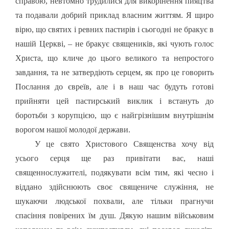
справою, невтомно трудилися для викорінення пияцтва
та подавали добрий приклад власним життям. Я щиро
вірю, що святих і ревних пастирів і сьогодні не бракує в
нашій Церкві, – не бракує священиків, які чують голос
Христа, що кличе до цього великого та непростого
завдання, та не затвердіють серцем, як про це говорить
Послання до євреїв, але і в наш час будуть готові
прийняти цей пастирський виклик і встануть до
боротьби з корупцією, що є найгрізнішим внутрішнім
ворогом нашої молодої держави.
У це свято Христового Священства хочу від
усього серця ще раз привітати вас, наші
священнослужителі, подякувати всім тим, які чесно і
віддано здійснюють своє священиче служіння, не
шукаючи людської похвали, але тільки прагнучи
спасіння повірених їм душ. Дякую нашим військовим