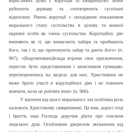
корисливих цілях є корупція та хабарництво. Вони
руйнують державу та спотворюють суспільні
відносини. Рівень корупції є своєрідним показником
морального стану суспільства в цілому та кожної
окремої особи як члена суспільства. Корупційну дію
вчиняють як ті, що вимагають хабара та приймають
його, так і ті, що пропонують хабар та дають його» (п.
967). «
[
Корумпована
]
влада втрачає своє призначення,
перестає бути представником і захисником громадян,
перетворюючись на загрозу для них. Християнин не
може брати участі в корупційних діях і не повинен
мовчати, коли це роблять інші» (п. 966).
У зціленні від цього морального зла особлива роль
належить Христовому священикові. Це вам, дорогі отці
і браття, наш Господь доручив дбати про спасіння
людських душ. Особливим джерелом звільнення від