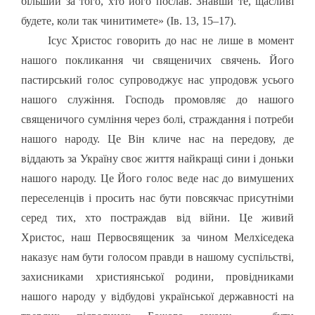
більший за того, хто його послав. Знавши те, щасливі
будете, коли так чинитимете» (Ів. 13, 15–17).
Ісус Христос говорить до нас не лише в момент
нашого покликання чи священичих свячень. Його
пастирський голос супроводжує нас упродовж усього
нашого служіння. Господь промовляє до нашого
священичого сумління через болі, страждання і потреби
нашого народу. Це Він кличе нас на передову, де
віддають за Україну своє життя найкращі сини і доньки
нашого народу. Це Його голос веде нас до вимушених
переселенців і просить нас бути повсякчас присутніми
серед тих, хто постраждав від війни. Це живий
Христос, наш Первосвященик за чином Мелхіседека
наказує нам бути голосом правди в нашому суспільстві,
захисниками християнської родини, провідниками
нашого народу у відбудові української державності на