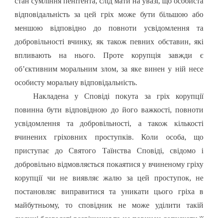
стан сумління пенітента, слід мати на увазі, що особиста
відповідальність за цей гріх може бути більшою або
меншою відповідно до повноти усвідомлення та
добровільності вчинку, як також певних обставин, які
впливають на нього. Проте корупція завжди є
об’єктивним моральним злом, за яке винен у ній несе
особисту моральну відповідальність.
Накладена у Сповіді покута за гріх корупції
повинна бути відповідною до його важкості, повноти
усвідомлення та добровільності, а також кількості
вчинених гріховних проступків. Коли особа, що
приступає до Святого Таїнства Сповіді, свідомо і
добровільно відмовляється покаятися у вчиненому гріху
корупції чи не виявляє жалю за цей проступок, не
постановляє виправитися та уникати цього гріха в
майбутньому, то сповідник не може уділити такій