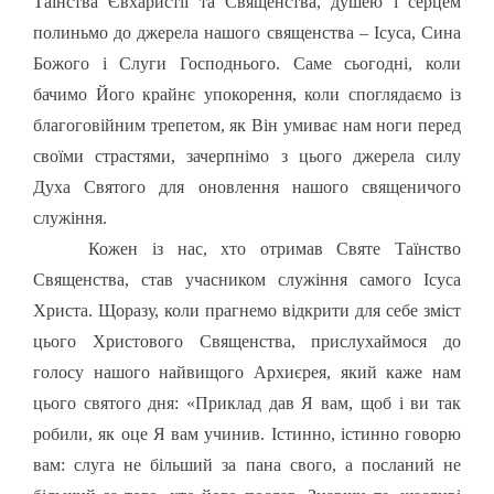
Таїнства Євхаристії та Священства, душею і серцем
полиньмо до джерела нашого священства – Ісуса, Сина
Божого і Слуги Господнього. Саме сьогодні, коли
бачимо Його крайнє упокорення, коли споглядаємо із
благоговійним трепетом, як Він умиває нам ноги перед
своїми страстями, зачерпнімо з цього джерела силу
Духа Святого для оновлення нашого священичого
служіння.
Кожен із нас, хто отримав Святе Таїнство
Священства, став учасником служіння самого Ісуса
Христа. Щоразу, коли прагнемо відкрити для себе зміст
цього Христового Священства, прислухаймося до
голосу нашого найвищого Архиєрея, який каже нам
цього святого дня: «Приклад дав Я вам, щоб і ви так
робили, як оце Я вам учинив. Істинно, істинно говорю
вам: слуга не більший за пана свого, а посланий не