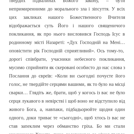
твердих підвалинах Божого закону, – бути
непримиренними до морального зла і зіпсуття. У всіх
цих закликах нашого Божественного Вчителя
відображається суть Його і нашого священичого
покликання, як про нього висловився Господь Ісус в
родинному місті Назареті: «Дух Господній на Мені…
оповістити рік Господній сприятливий». Ось тому-то,
дорогі співбрати, учасники небесного покликання,
мусимо сприйняти як скеровані особисто до нас слова з
Послання до євреїв: «Коли ви сьогодні почуєте його
голос, не твердійте серцями вашими, як то було на місці
сварки… Глядіть же, брати, щоб у когось із вас не було
серця лукавого в невірстві і щоб воно не відступило від
живого Бога, а, навпаки, підбадьорюйте щодня один
одного, доки триває те «сьогодні», щоб хтось із вас не
став запеклим через обманство гріха. Бо ми стали