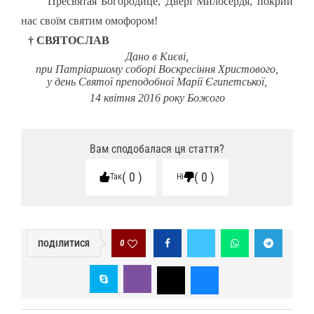
Пресвятая Богородице, Двері Милосердя, покрий
нас своїм святим омофором!
† СВЯТОСЛАВ
Дано в Києві,
при Патріаршому соборі Воскресіння Христового,
у день Святої преподобної Марії Єгипетської,
14 квітня
2016 року Божого
Вам сподобалася ця стаття?
0
0
Так
Ні
0
ПОДІЛИТИСЯ