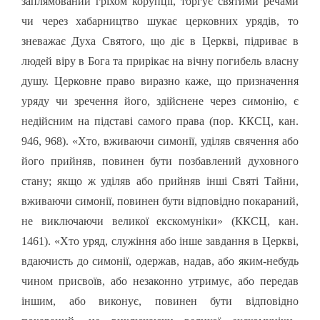
заплямований гріхом корупції, торгує святими речами
чи через хабарництво шукає церковних урядів, то
зневажає Духа Святого, що діє в Церкві, підриває в
людей віру в Бога та прирікає на вічну погибель власну
душу. Церковне право виразно каже, що призначення
уряду чи зречення його, здійснене через симонію, є
недійсним на підставі самого права (пор. ККСЦ, кан.
946, 968). «Хто, вживаючи симонії, уділяв свячення або
його прийняв, повинен бути позбавлений духовного
стану; якщо ж уділяв або прийняв інші Святі Тайни,
вживаючи симонії, повинен бути відповідно покараний,
не виключаючи великої екскомуніки» (ККСЦ, кан.
1461). «Хто уряд, служіння або інше завдання в Церкві,
вдаючисть до симонії, одержав, надав, або яким-небудь
чином присвоїв, або незаконно утримує, або передав
іншим, або виконує, повинен бути відповідно