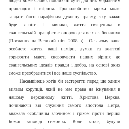
людей Боже Слово, покликані бути для них моральним
прикладом і взірцем. Грошолюбство пароха може
завдати його парафіянам духовну травму, яку важко
буде загоїти. І навпаки, життя священика в
євангельській правді стає опорою для всіх слабосилих»
(Послання на Великий піст 2008 р). Ось чому ваше
особисте життя, ваші наміри, думки та життєві
горизонти мають скеровувати наших вірних до
євангельських ідеалів правди і добра, на основі яких
зможе преобразитися і все наше суспільство.
Насамкінець хотів би застерегти перед ще одним
виявом корупції, який не має права на існування в
нашому церковному житті. Христова Церква,
починаючи від служіння самого апостола Петра,
вважала особливим злочином і гріхом проти першої
Божої заповіді симонію. Коли хтось, будучи