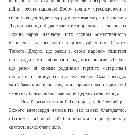
капеланам та всім душпастирям, які посеред лихоліть
війни несуть народові Добру новину, утверджуючи в
серцях людей надію і віру у всепереможну силу любові.
Дякую вам, що віддано молитеся правило Часослова за
Божий народ, навчаєте його словом Божественного
Євангелія та освячуєте гідним уділенням Святих
Таїнств. Дякую, що разом зі своїм народом тішитеся
його радостями і вболіваєте над його болями. Дякую,
що разом зі своїми родинами терпите матеріальні
нестатки та опікуєтеся потребуючими. Сам Господь,
який бачить вашу жертву, винагородить вас сторицею і
через вас благословлятиме нашу Церкву і наш народ.
Нехай всемилостивий Господь у цей Святий рік
Божого милосердя наповнить вас своєю благодаттю,
підтримає всі ваші добрі починання та довершить у
святості всяке благе діло.