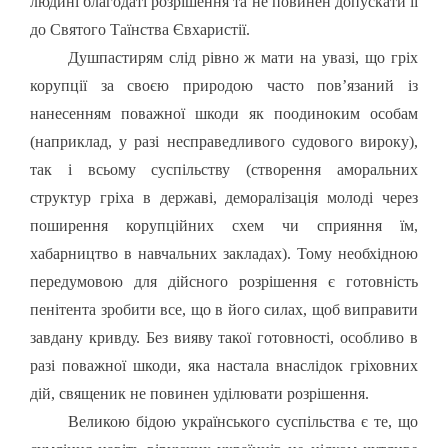
людині благодаті розрішення та не повинен допускати її
до Святого Таїнства Євхаристії.
Душпастирям слід рівно ж мати на увазі, що гріх
корупції за своєю природою часто пов’язаний із
нанесенням поважної шкоди як поодиноким особам
(наприклад, у разі несправедливого судового вироку),
так і всьому суспільству (створення аморальних
структур гріха в державі, деморалізація молоді через
поширення корупційних схем чи сприяння їм,
хабарництво в навчальних закладах). Тому необхідною
передумовою для дійсного розрішення є готовність
пенітента зробити все, що в його силах, щоб виправити
завдану кривду. Без вияву такої готовності, особливо в
разі поважної шкоди, яка настала внаслідок гріховних
дій, священик не повинен уділювати розрішення.
Великою бідою українського суспільства є те, що