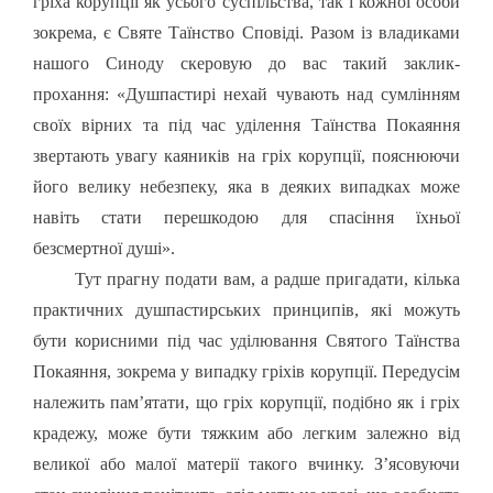
гріха корупції як усього суспільства, так і кожної особи
зокрема, є Святе Таїнство Сповіді. Разом із владиками
нашого Синоду скеровую до вас такий заклик-
прохання: «Д
ушпастирі нехай чувають над сумлінням
своїх вірних та під час уділення Таїнства Покаяння
звертають увагу каяників на гріх корупції, пояснюючи
його велику небезпеку, яка в деяких випадках може
навіть стати перешкодою для спасіння їхньої
безсмертної душі
».
Тут прагну подати вам, а радше пригадати, кілька
практичних душпастирських принципів, які можуть
бути корисними під час уділювання Святого Таїнства
Покаяння, зокрема у випадку гріхів корупції. Передусім
належить пам’ятати, що гріх корупції, подібно як і гріх
крадежу, може бути тяжким або легким залежно від
великої або малої матерії такого вчинку. З’ясовуючи