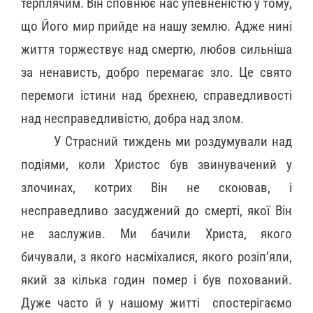
терплячим. Він сповнює нас упевненістю у тому,
що Його мир прийде на нашу землю. Адже нині
життя торжествує над смертю, любов сильніша
за ненависть, добро перемагає зло. Це свято
перемоги істини над брехнею, справедливості
над несправедливістю, добра над злом.
У Страсний тиждень ми роздумували над
подіями, коли Христос був звинувачений у
злочинах, котрих Він не скоював, і
несправедливо засуджений до смерті, якої Він
не заслужив. Ми бачили Христа, якого
бичували, з якого насміхалися, якого розіп’яли,
який за кілька годин помер і був похований.
Дуже часто й у нашому житті спостерігаємо