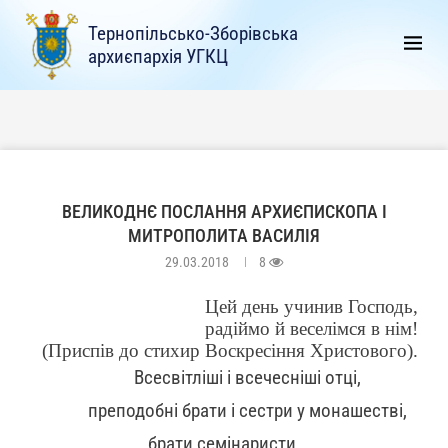
Тернопільсько-Зборівська
архиєпархія УГКЦ
ВЕЛИКОДНЄ ПОСЛАННЯ АРХИЄПИСКОПА І
МИТРОПОЛИТА ВАСИЛІЯ
29.03.2018
8
Цей день учинив Господь,
радіймо й веселімся в нім!
(Приспів до стихир Воскресіння Христового).
Всесвітліші і всечесніші отці,
преподобні брати і сестри у монашестві,
брати семінаристи,