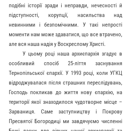
подібні історії зради і неправди, нечесності й
підступності, корупції, насильства над
невинними і безпомічними. У такі непрості
моменти нам може здаватися, що все втрачено,
але вся наша надія у Воскреслому Христі.
У цьому році наша архиєпархія згадує в
особливий спосіб 25-ліття заснування
Тернопільської єпархії. У 1993 році, коли УГКЦ
відроджувалася після страшних переслідувань,
Господь покликав до життя нову єпархію, на
території якої знаходилося чудотворне місце –
Зарваниця. Саме заступництву і Покрову
Пресвятої Богородиці ми завдячуємо численні
Божі ласки для вірних нашої архиєпархії та