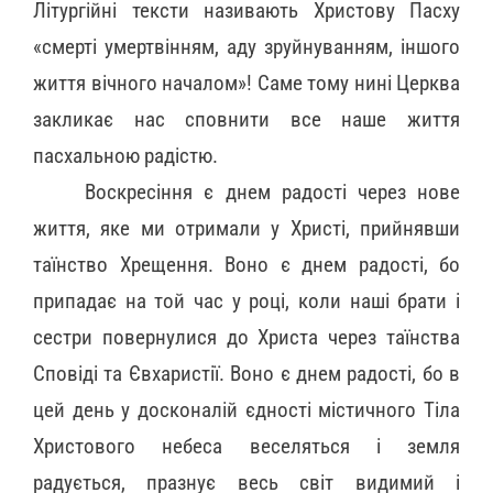
Літургійні тексти називають Христову Пасху
«смерті умертвінням, аду зруйнуванням, іншого
життя вічного началом»! Саме тому нині Церква
закликає нас сповнити все наше життя
пасхальною радістю.
Воскресіння є днем радості через нове
життя, яке ми отримали у Христі, прийнявши
таїнство Хрещення. Воно є днем радості, бо
припадає на той час у році, коли наші брати і
сестри повернулися до Христа через таїнства
Сповіді та Євхаристії. Воно є днем радості, бо в
цей день у досконалій єдності містичного Тіла
Христового небеса веселяться і земля
радується, празнує весь світ видимий і