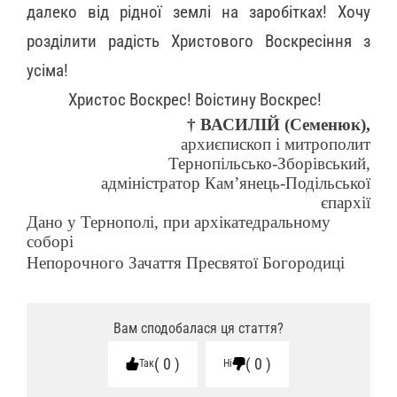
далеко від рідної землі на заробітках! Хочу
розділити радість Христового Воскресіння з
усіма!
Христос Воскрес! Воістину Воскрес!
† ВАСИЛІЙ (Семенюк),
архиєпископ і митрополит
Тернопільсько-Зборівський,
адміністратор Кам’янець-Подільської
єпархії
Дано у Тернополі, при архікатедральному
соборі
Непорочного Зачаття Пресвятої Богородиці
Вам сподобалася ця стаття?
0
0
Так
Ні