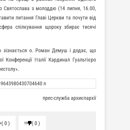
о Святослава з молоддю (14 липня, 16.00,
авити питання Главі Церкви та почути від
сфера спілкування щороку збирає тисячі
тю зізнається о. Роман Демуш і додає, що
ї Конференції Італії Кардинал Гуальтієро
рестолу».
прес-служба архиєпархії
0
0
к
Ні