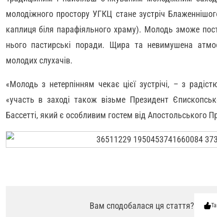
молодіжного простору УГКЦ стане зустріч Блаженнішог
каплиця біля парафіяльного храму). Молодь зможе пост
нього пастирські поради. Щира та невимушена атмо
молодих слухачів.
«Молодь з нетерпінням чекає цієї зустрічі, – з радіс
«участь в заході також візьме Президент Єпископсько
Бассетті, який є особливим гостем від Апостольського П
Вам сподобалася ця стаття?
Та