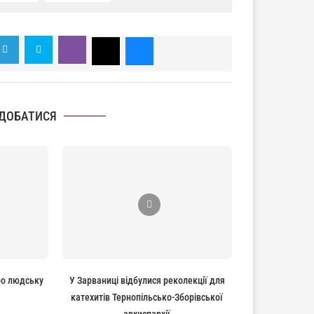
ДОБАТИСЯ
ро людську
У Зарваниці відбулися реколекції для
катехитів Тернопільсько-Зборівської
архиєпархії