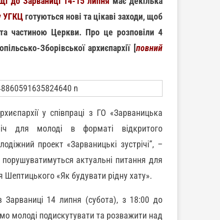
щі до Зарваниці 14-15 липня
має декілька
у УГКЦ
готуються нові та цікаві заходи, щоб
та частиною Церкви. Про це розповіли 4
опільсько-Зборівської архиєпархії [
повний
архиєпархії у співпраці з ГО «Зарваницька
стріч для молоді в форматі відкритого
одіжний проект «Зарваницькі зустрічі”, –
и порушуватимуться актуальні питання для
я Шептицького «Як будувати рідну хату».
в Зарваниці 14 липня (субота), з 18:00 до
ємо молоді подискутувати та розважити над