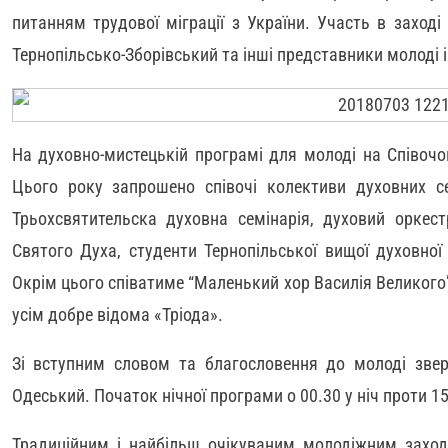
питанням трудової міграції з України. Участь в заход
Тернопільсько-Зборівський та інші представники молоді і
На духовно-мистецькій програмі для молоді на Співочо
Цього року запрошено співочі колективи духовних се
Трьохсвятительска духовна семінарія, духовий оркестр
Святого Духа, студенти Тернопільської вищої духовної 
Окрім цього співатиме “Маленький хор Василія Великого” 
усім добре відома «Тріода».
Зі вступним словом та благословення до молоді звер
Одеський. Початок нічної програми о 00.30 у ніч проти 1
Традиційним і найбільш очікуваним молодіжним захо