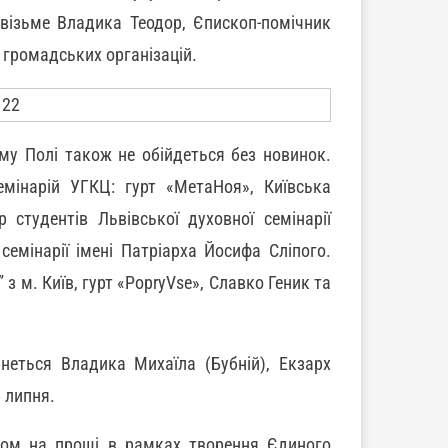
і візьме Владика Теодор, Єпископ-помічник
 громадських організацій.
му Полі також не обійдеться без новинок.
мінарій УГКЦ: гурт «МетаНоя», Київська
 студентів Львівської духовної семінарії
семінарії імені Патріарха Йосифа Сліпого.
з м. Київ, гурт «PopryVse», Славко Геник та
неться Владика Михаїла (Бубній), Екзарх
5 липня.
дом на прощі в рамках творення Єдиного