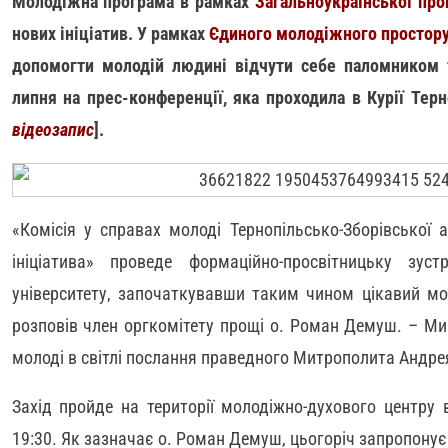
Молодіжна програма в рамках
Загальноукраїнської про
нових ініціатив. У рамках
Єдиного молодіжного простор
допомогти молодій людині відчути себе паломником 
липня на прес-конференції, яка проходила в Курії Терн
відеозапис
].
«Комісія у справах молоді Тернопільсько-Зборівської 
ініціатива» проведе формаційно-просвітницьку зу
університету, започаткувавши таким чином цікавий мол
розповів член оргкомітету прощі о. Роман Демуш. – М
молоді в світлі послання праведного Митрополита Андре
Захід пройде на території молодіжно-духового центру 
19:30. Як зазначає о. Роман Демуш, цьогоріч запропону