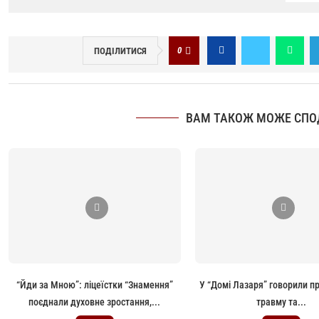
0
ПОДІЛИТИСЯ
ВАМ ТАКОЖ МОЖЕ СПО
“Йди за Мною”: ліцеїстки “Знамення”
У “Домі Лазаря” говорили п
поєднали духовне зростання,...
травму та...