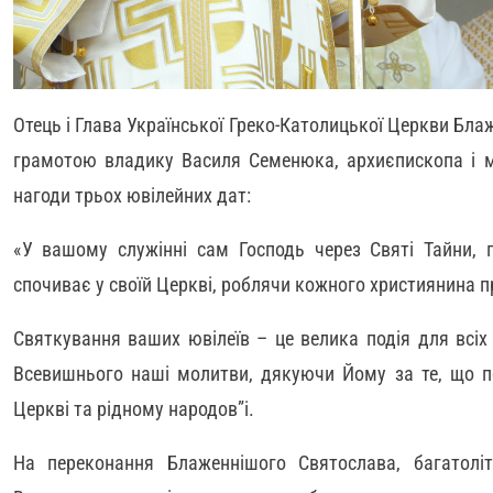
Отець і Глава Української Греко-Католицької Церкви Б
грамотою владику Василя Семенюка, архиєпископа і ми
нагоди трьох ювілейних дат:
«У вашому служінні сам Господь через Святі Тайни, п
спочиває у своїй Церкві, роблячи кожного християнина 
Святкування ваших ювілеїв – це велика подія для всіх
Всевишнього наші молитви, дякуючи Йому за те, що п
Церкві та рідному народов”і.
На переконання Блаженнішого Святослава, багатолі