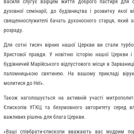
Василя слугує взірцем життя доброго пастиря для се
духовної семінарії, до будівництва і розвитку якої 
священнослужителі бачать духоносного старця, який 
розраду.
Для сотні тисяч вірних нашої Церкви ви стали турб
Христової правди. У новітню історію нашої Церкви і
будівничий Марійського відпустового місця в Зарваниці
паломницькою святинею. На вашому прикладі віру
молитися до Неї».
Також наголошується на активній участі митрополи
Єпископів УГКЦ та безумовного авторитету серед в
важливих рішень для блага Церкви.
«Ваші співбрати-єпископи вважають вас мудрим по