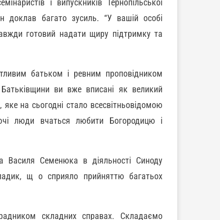
мінаристів і випускників Тернопільської
він доклав багато зусиль. “У вашій особі
завжди готовий надати щиру підтримку та
отливим батьком і ревним проповідником
 Батьківщини ви вже вписані як великий
, яке на сьогодні стало всесвітньовідомою
ючі люди вчаться любити Богородицю і
та Василя Семенюка в діяльності Синоду
ладик, щ о сприяло прийняттю багатьох
радником складних справах. Складаємо