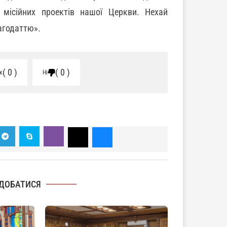
 місійних проектів нашої Церкви. Нехай
агодаттю».
0
0
к
Ні
ДОБАТИСЯ