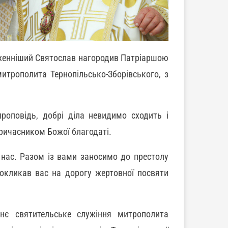
лаженніший Святослав нагородив Патріаршою
трополита Тернопільсько-Зборівського, з
роповідь, добрі діла невидимо сходить і
причасником Божої благодаті.
 нас. Разом із вами заносимо до престолу
окликав вас на дорогу жертовної посвяти
тнє святительське служіння митрополита