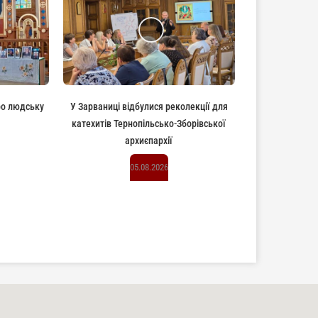
ро людську
У Зарваниці відбулися реколекції для
катехитів Тернопільсько-Зборівської
архиєпархії
05.08.2026