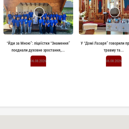
“Йди за Мною”: ліцеїстки “Знамення”
У “Домі Лазаря” говорили п
поєднали духовне зростання,...
травму та...
06.08.2026
06.08.2026