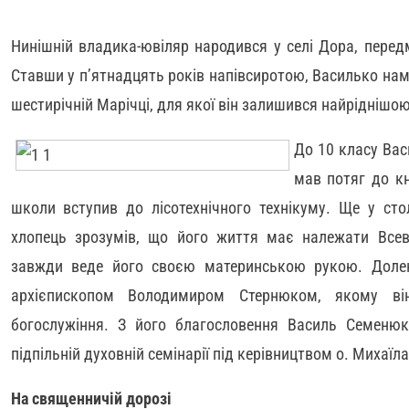
Нинішній владика-ювіляр народився у селі Дора, перед
Ставши у п’ятнадцять років напівсиротою, Василько на
шестирічній Марічці, для якої він залишився найріднішо
До 10 класу Вас
мав потяг до кн
школи вступив до лісотехнічного технікуму. Ще у сто
хлопець зрозумів, що його життя має належати Всев
завжди веде його своєю материнською рукою. Долен
архієпископом Володимиром Стернюком, якому ві
богослужіння. З його благословення Василь Семенюк
підпільній духовній семінарії під керівництвом о. Михаїл
На священничій дорозі