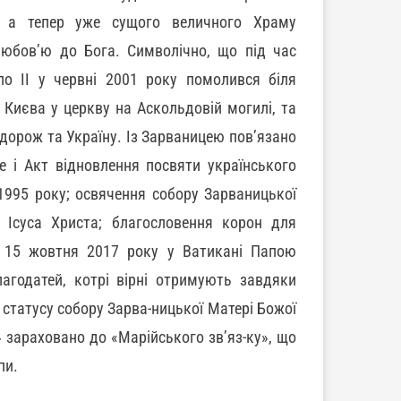
, а тепер уже сущого величного Храму
любов’ю до Бога. Символічно, що під час
ло II у червні 2001 року помолився біля
 Києва у церкву на Аскольдовій могилі, та
дорож та Україну. Із Зарваницею пов’язано
е і Акт відновлення посвяти українського
1995 року; освячення собору Зарваницької
 Ісуса Христа; благословення корон для
і 15 жовтня 2017 року у Ватикані Папою
годатей, котрі вірні отримують завдяки
статусу собору Зарва-ницької Матері Божої
 зараховано до «Марійського зв’яз-ку», що
пи.