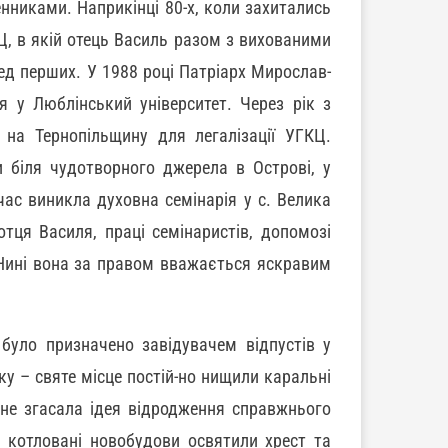
енниками. Наприкінці 80-х, коли захитались
Ц, в якій отець Василь разом з вихованими
д перших. У 1988 році Патріарх Мирослав-
 у Люблінський університет. Через рік з
на Тернопільщину для легалізації УГКЦ.
и біля чудотворного джерела в Острові, у
час виникла духовна семінарія у с. Велика
отця Василя, праці семінаристів, допомозі
 Нині вона за правом вважається яскравим
уло призначено завідувачем відпустів у
у – святе місце постій-но нищили каральні
 не згасала ідея відродження справжнього
у котловані новобудови освятили хрест та