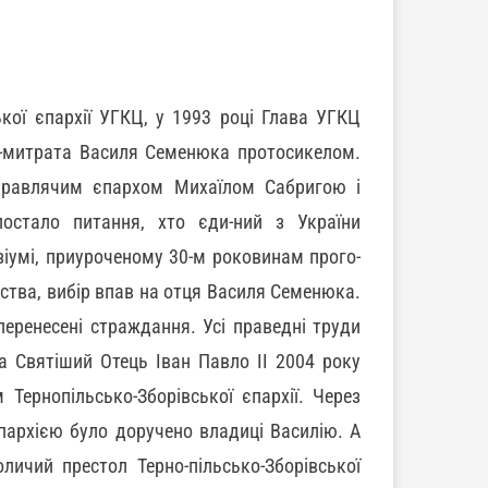
кої єпархії УГКЦ, у 1993 році Глава УГКЦ
-митрата Василя Семенюка протосикелом.
 правлячим єпархом Михаїлом Сабригою і
остало питання, хто єди-ний з України
умі, приуроченому 30-м роковинам прого-
тва, вибір впав на отця Василя Семенюка.
перенесені страждання. Усі праведні труди
 Святіший Отець Іван Павло ІІ 2004 року
Тернопільсько-Зборівської єпархії. Через
пархією було доручено владиці Василію. А
ичий престол Терно-пільсько-Зборівської