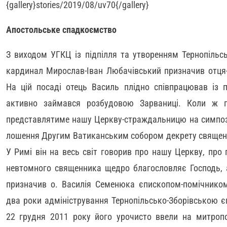
{gallery}stories/2019/08/uv70{/gallery}
Апостольське спадкоємство
З виходом УГКЦ із підпілля та утворенням Тернопільсь
кардинал Мирослав-Іван Любачівський призначив отця
На цій посаді отець Василь плідно співпрацював із
активно займався розбудовою Зарваниці. Коли ж п
представлятиме нашу Церкву-страждальницю на симпозі
лошення Другим Ватиканським собором декрету священс
У Римі він на весь світ говорив про нашу Церкву, про 
невтомного священника щедро благословляє Господь, а
призначив о. Василія Семенюка єпископом-помічником 
два роки адміністрування Тернопільсько-Зборівською є
22 грудня 2011 року його урочисто ввели на митропол