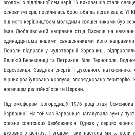
згодом із підпільної семінарії 16 вихованців стали свящ
основи імперії, посилилась боротьба за легалізацію УГК
під його керівництвом молодими священниками був сере
Іван Любачівський направив отця Василія на навчання
одинадцятьма іншими священниками його направили 
Почали відправи у чудотворній Зарваниці, відправлял
Великій Березовиці та Петрикові біля Тернополя. Водно
Березовиця. Завдяки енергії її духовного натхненника 
вірних розбудовано корпуси, впорядковано територію.
вогнищем релігійної освіти Церкви.
Під омофором БогородиціУ 1976 році отця Семенюка б
Зарваниці. На той час Зарваниця нагадувала сумну пустк
органи совітських безбожників. Однак у серцях вірних
духовного центру. І згодом таки настала мить, коли 