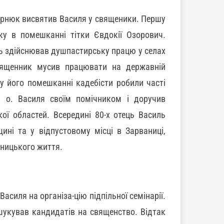
ернюк висвятив Василя у священики. Першу
у в помешканні тітки Євдокії Озорович.
ль здійснював душпастирську працю у селах
священник мусив працювати на державній
 у його помешканні кадебісти робили часті
в о. Василя своїм помічником і доручив
кої областей. Всередині 80-х отець Василь
ині та у відпустовому місці в Зарваниці,
жницького життя.
силя на організа-цію підпільної семінарії.
шукував кандидатів на священство. Відтак