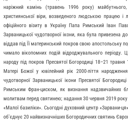
наріжний камінь (травень 1996 року) майбутнього
християнської віри, возведеного людською працею і 
офіційного візиту в Україну Папа Римський Іван Пав
Зарваницької чудотворної ікони, яка була привезена до
віддав під Її материнський покров свою апостольську по
чимало вікопомних подій відроджувального періоду. Ц
народу під покров Пресвятої Богородиці 18–21 травня 
Матері Божої у ювілейний рік 2000-ліття народження
чудотворної Зарваницької ікони Пресвятої Богородиц
Римським Фран-циском, як визнання надзвичайних бла
молитвам перед святинею; надання 30 червня 2019 року 
«Малої базиліки». Сьогодні духовний центр «Зарвани-ця»
об’єднує 20 найвизначніших Богородичних святинь Євро