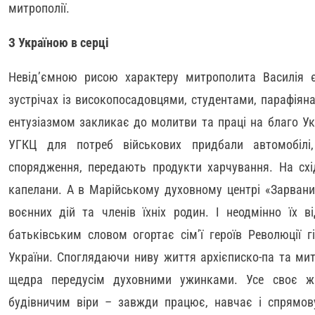
митрополії.
З Україною в серці
Невід’ємною рисою характеру митрополита Василія є
зустрічах із високопосадовцями, студентами, парафія
ентузіазмом закликає до молитви та праці на благо Ук
УГКЦ для потреб військових придбали автомобілі
спорядження, передають продукти харчування. На схі
капелани. А в Марійському духовному центрі «Зарвани
воєнних дій та членів їхніх родин. І неодмінно їх 
батьківським словом огортає сім’ї героїв Революції гі
України. Споглядаючи ниву життя архієписко-па та ми
щедра передусім духовними ужинками. Усе своє ж
будівничим віри – завжди працює, навчає і спрямову