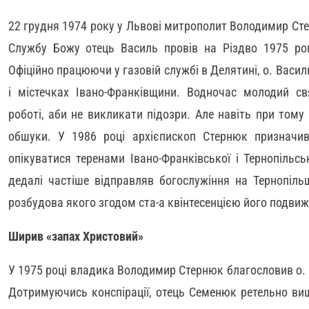
22 грудня 1974 року у Львові митрополит Володимир Ст
Службу Божу отець Василь провів на Різдво 1975 рок
Офіційно працюючи у газовій службі в Делятині, о. Васи
і містечках Івано-Франківщини. Водночас молодий 
роботі, аби не викликати підозри. Але навіть при тому
обшуки. У 1986 році архієпископ Стернюк призначи
опікуватися теренами Івано-Франківської і Тернопільсь
дедалі частіше відправляв богослужіння на Тернопільщ
розбудова якого згодом ста-а квінтесенцією його подви
Ширив «запах Христовий»
У 1975 році владика Володимир Стернюк благословив о. Ва
Дотримуючись конспірації, отець Семенюк ретельно ви