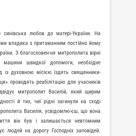
 синівська любов до матері-України. На
нами владика з притаманним постійно йому
раїни. З благословен-ня митрополита вірні
, машини швидкої допомоги, необхідне
д із духовною місією їздять священники-
ця» проводять реабілітацію для учасників
відвідує митрополит Василій, який щирим
дності й тих, чиї рідні загинули на сході
трополита Василія, усвідомлю-єш, що вона
иття він був і залишається невтомним
є людей на дорогу Господніх заповідей.