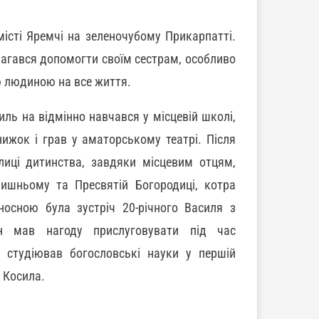
місті Яремчі на зеленочубому Прикарпатті.
магався допомогти своїм сестрам, особливо
ю людиною на все життя.
иль на відмінно навчався у місцевій школі,
ижок і грав у аматорському театрі. Після
лиці дитинства, завдяки місцевим отцям,
ишньому та Пресвятій Богородиці, котра
осною була зустріч 20-річного Василя з
н мав нагоду прислуговувати під час
 студіював богословські науки у першій
а Косила.