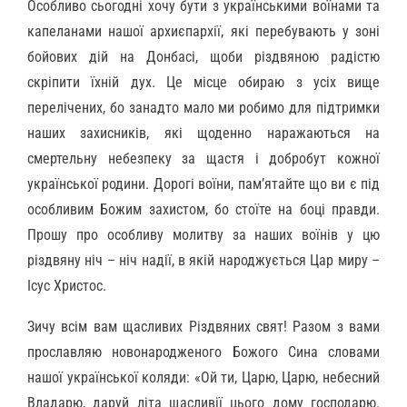
Особливо сьогодні хочу бути з українськими воїнами та
капеланами нашої архиєпархії, які перебувають у зоні
бойових дій на Донбасі, щоби різдвяною радістю
скріпити їхній дух. Це місце обираю з усіх вище
перелічених, бо занадто мало ми робимо для підтримки
наших захисників, які щоденно наражаються на
смертельну небезпеку за щастя і добробут кожної
української родини. Дорогі воїни, пам’ятайте що ви є під
особливим Божим захистом, бо стоїте на боці правди.
Прошу про особливу молитву за наших воїнів у цю
різдвяну ніч – ніч надії, в якій народжується Цар миру –
Ісус Христос.
Зичу всім вам щасливих Різдвяних свят! Разом з вами
прославляю новонародженого Божого Сина словами
нашої української коляди: «Ой ти, Царю, Царю, небесний
Владарю, даруй літа щасливії цього дому господарю.