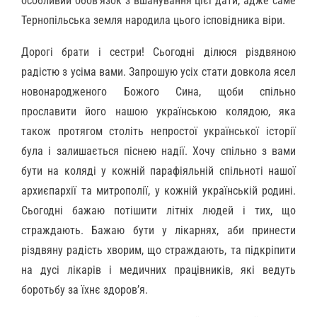
особливий обов’язок з вшанування цієї дати, адже саме
Тернопільська земля народила цього ісповідника віри.
Дорогі брати і сестри! Сьогодні ділюся різдвяною
радістю з усіма вами. Запрошую усіх стати довкола ясел
новонародженого Божого Сина, щоби спільно
прославити його нашою українською колядою, яка
також протягом століть непростої української історії
була і залишається піснею надії. Хочу спільно з вами
бути на коляді у кожній парафіяльній спільноті нашої
архиєпархії та митрополії, у кожній українській родині.
Сьогодні бажаю потішити літніх людей і тих, що
страждають. Бажаю бути у лікарнях, аби принести
різдвяну радість хворим, що страждають, та підкріпити
на дусі лікарів і медичних працівників, які ведуть
боротьбу за їхнє здоров’я.