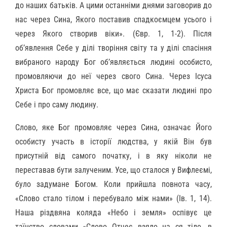
до наших батьків. А цими останніми днями заговорив до
нас через Сина, Якого поставив спадкоємцем усього і
через Якого створив віки». (Євр. 1, 1-2). Після
об’явлення Себе у ділі творіння світу та у ділі спасіння
вибраного народу Бог об’являється людині особисто,
промовляючи до неї через свого Сина. Через Ісуса
Христа Бог промовляє все, що має сказати людині про
Себе і про саму людину.
Слово, яке Бог промовляє через Сина, означає Його
особисту участь в історії людства, у якій Він був
присутній від самого початку, і в яку ніколи не
переставав бути залученим. Усе, що сталося у Вифлеємі,
було задумане Богом. Коли прийшла повнота часу,
«Слово стало тілом і перебувало між нами» (Ів. 1, 14).
Наша різдвяна коляда «Небо і земля» оспівує це
таїнство словами «Слово Отчеє взяло на ся тіло, в