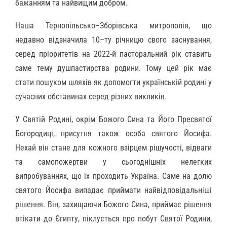
бажанням та найвищим добром.
Наша Тернопільсько–Зборівська митрополія, що
недавно відзначила 10–ту річницю свого заснування,
серед пріоритетів на 2022-й пасторальний рік ставить
саме тему душпастирства родини. Тому цей рік має
стати пошуком шляхів як допомогти українській родині у
сучасних обставинах серед різних викликів.
У Святій Родині, окрім Божого Сина та Його Пресвятої
Богородиці, присутня також особа святого Йосифа.
Нехай він стане для кожного взірцем рішучості, відваги
та самопожертви у сьогоднішніх нелегких
випробуваннях, що їх проходить Україна. Саме на долю
святого Йосифа випадає приймати найвідповідальніші
рішення. Він, захищаючи Божого Сина, приймає рішення
втікати до Єгипту, піклується про побут Святої Родини,