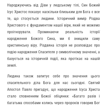
Народжуючись від Діви у людському тілі, Син Божий
Ісус Христос показує наскільки близьким для Бога є все
те, що стосується людини. Історичний вимір Різдва
Христового є фундаментом нашої віри, який не можемо
проігнорувати. Проминаючи реальність історії
народження Божого Сина, ми б знищили саму
християнську віру. Різдвяна історія не розповідає про
подію народження Спасителя у символічному значенні, а
базується на історичній події, яка протікає на нашій
землі.
Людина також запитує себе про значення цього
спасительного діла Бога для нас сьогодні. Святий
Апостол Павло пригадує, що народження Ісуса Христа
стало сповненням Божої обіцянки: «Багато разів і
багатьма способами колись через пророків говорив Бог