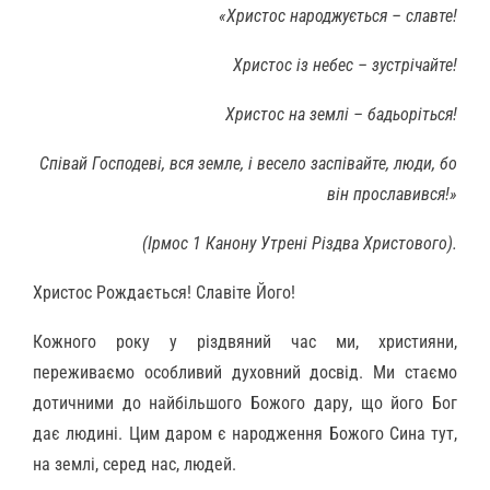
«Христос народжується – славте!
Христос із небес – зустрічайте!
Христос на землі – бадьоріться!
Співай Господеві, вся земле, і весело заспівайте, люди, бо
він прославився!»
(Ірмос 1 Канону Утрені Різдва Христового).
Христос Рождається! Славіте Його!
Кожного року у різдвяний час ми, християни,
переживаємо особливий духовний досвід. Ми стаємо
дотичними до найбільшого Божого дару, що його Бог
дає людині. Цим даром є народження Божого Сина тут,
на землі, серед нас, людей.