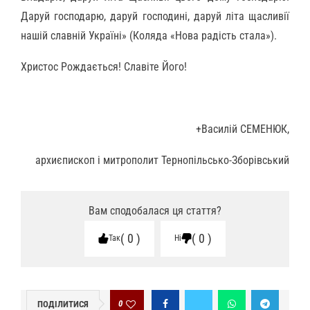
Даруй господарю, даруй господині, даруй літа щасливії
нашій славній Україні» (Коляда «Нова радість стала»).
Христос Рождається! Славіте Його!
+Василій СЕМЕНЮК,
архиєпископ і митрополит Тернопільсько-Зборівський
Вам сподобалася ця стаття?
0
0
Так
Ні
0
ПОДІЛИТИСЯ