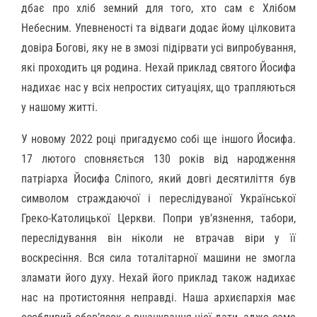
дбає про хліб земний для того, хто сам є Хлібом
Небесним. Упевненості та відваги додає йому цілковита
довіра Богові, яку не в змозі підірвати усі випробування,
які проходить ця родина. Нехай приклад святого Йосифа
надихає нас у всіх непростих ситуаціях, що трапляються
у нашому житті.
У новому 2022 році пригадуємо собі ще іншого Йосифа.
17 лютого сповняється 130 років від народження
патріарха Йосифа Сліпого, який довгі десятиліття був
символом страждаючої і переслідуваної Української
Греко-Католицької Церкви. Попри ув’язнення, табори,
переслідування він ніколи не втрачав віри у її
воскресіння. Вся сила тоталітарної машини не змогла
зламати його духу. Нехай його приклад також надихає
нас на протистояння неправді. Наша архиєпархія має