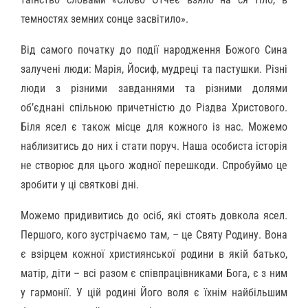
темностях земних сонце засвітило».
Від самого початку до події народження Божого Сина
залучені люди: Марія, Йосиф, мудреці та пастушки. Різні
люди з різними завданнями та різними долями
об’єднані спільною причетністю до Різдва Христового.
Біля ясел є також місце для кожного із нас. Можемо
наблизитись до них і стати поруч. Наша особиста історія
не створює для цього жодної перешкоди. Спробуймо це
зробити у ці святкові дні.
Можемо придивитись до осіб, які стоять довкола ясел.
Першого, кого зустрічаємо там, – це Святу Родину. Вона
є взірцем кожної християнської родини в якій батько,
матір, діти – всі разом є співпрацівниками Бога, є з ним
у гармонії. У цій родині Його воля є їхнім найбільшим