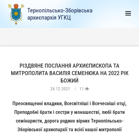
Тернопільсько-Зборівська
архиєпархія УГКЦ
РІЗДВЯНЕ ПОСЛАННЯ АРХИЄПИСКОПА ТА
МИТРОПОЛИТА ВАСИЛІЯ СЕМЕНЮКА НА 2022 РІК
БОЖИЙ
24.12.2021
11
Преосвященні владики, Всесвітліші і Всечесніші отці,
Преподобні брати і сестри у монашестві, любі брати
семінаристи, дорога родино вірних Тернопільсько-
Зборівської архиєпархії та всієї нашої митрополії