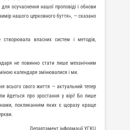
 для осучаснення нашої проповіді і обнови
вимір нашого церковного буття», — сказано
е створювала власних систем і методів,
ндаря не повинно стати лише механічним
зміною календаря змінювалися і ми.
ня всього свого життя — актуальний тепер
ли йдеться про зростання у вірі! Бо лише
янами, покликанням яких є щоразу краще
еркви.
Департамент інформації УГКЦ