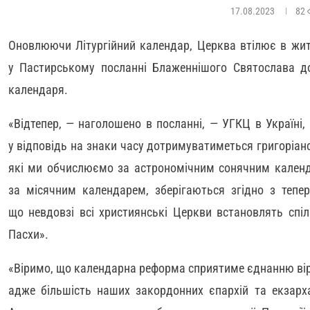
17.08.2023
82
Оновлюючи Літургійний календар, Церква втілює в жит
у Пастирському посланні Блаженнішого Святослава д
календаря.
«Відтепер, — наголошено в посланні, — УГКЦ в Україні
у відповідь на знаки часу дотримуватиметься григоріанс
які ми обчислюємо за астрономічним сонячним календа
за місячним календарем, зберігаються згідно з тепе
що невдовзі всі християнські Церкви встановлять спі
Пасхи».
«Віримо, що календарна реформа сприятиме єднанню вірни
адже більшість наших закордонних єпархій та екзарх