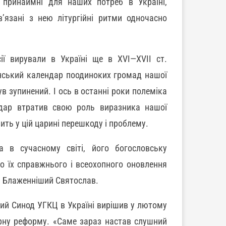
 принаймні для наших потреб в Україні,
язані з нею літургійні ритми одночасно
ії вирували в Україні ще в XVI—XVII ст.
анський календар поодиноких громад нашої
ув зупинений. І ось в останні роки полеміка
ндар втратив свою роль виразника нашої
ить у цій царині перешкоду і проблему.
а в сучасному світі, його богословську
ємо їх справжнього і всеохопного оновлення
ує Блаженніший Святослав.
кий Синод УГКЦ в Україні вирішив у лютому
рну реформу. «Саме зараз настав слушний