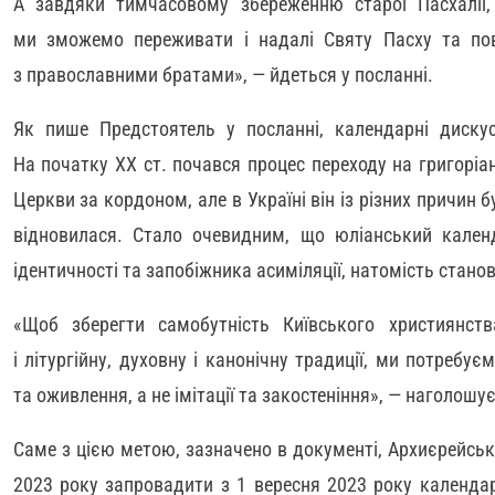
А завдяки тимчасовому збереженню старої Пасхалії,
ми зможемо переживати і надалі Святу Пасху та пов’
з православними братами», — йдеться у посланні.
Як пише Предстоятель у посланні, календарні дискус
На початку ХХ ст. почався процес переходу на григорі
Церкви за кордоном, але в Україні він із різних причин б
відновилася. Стало очевидним, що юліанський кале
ідентичності та запобіжника асиміляції, натомість станов
«Щоб зберегти самобутність Київського християнств
і літургійну, духовну і канонічну традиції, ми потребу
та оживлення, а не імітації та закостеніння», — наголош
Саме з цією метою, зазначено в документі, Архиєрейсь
2023 року запровадити з 1 вересня 2023 року календа