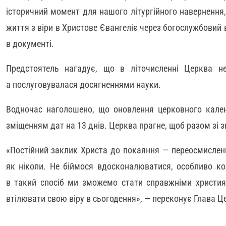
історичний момент для нашого літургійного навернення,
життя з віри в Христове Євангеліє через богослужбовий 
в документі.
Предстоятель нагадує, що в літочисленні Церква н
а послуговувалася досягненнями науки.
Водночас наголошено, що оновлення церковного кале
зміщенням дат на 13 днів. Церква прагне, щоб разом зі 
«Постійний заклик Христа до покаяння — переосмислен
як ніколи. Не біймося вдосконалюватися, особливо ко
в такий спосіб ми зможемо стати справжніми христи
втілювати свою віру в сьогодення», — переконує Глава Ц