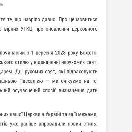
тя те, що назріло давно. Про це мовиться
о вірних УГКЦ про оновлення церковного
, починаючи з 1 вересня 2023 року Божого,
ького стилю у відзначенні нерухомих свят,
рем. Дні рухомих свят, які підраховують
рішньою Пасхалією — ми очікуємо на те,
льний осучаснений спосіб визначення дати
х нашої Церкви в Україні та за її межами,
атів уже раніше впровадили новий стиль.