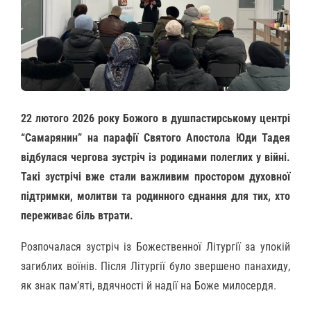
22 лютого 2026 року Божого в душпастирському центрі
“Самарянин” на парафії Святого Апостола Юди Тадея
відбулася чергова зустріч із родинами полеглих у війні.
Такі зустрічі вже стали важливим простором духовної
підтримки, молитви та родинного єднання для тих, хто
переживає біль втрати.
Розпочалася зустріч із Божественної Літургії за упокій
загиблих воїнів. Після Літургії було звершено панахиду,
як знак пам’яті, вдячності й надії на Боже милосердя.