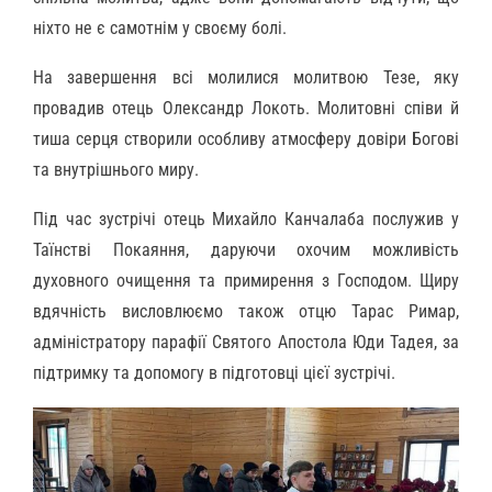
ніхто не є самотнім у своєму болі.
На завершення всі молилися молитвою Тезе, яку
провадив отець Олександр Локоть. Молитовні співи й
тиша серця створили особливу атмосферу довіри Богові
та внутрішнього миру.
Під час зустрічі отець Михайло Канчалаба послужив у
Таїнстві Покаяння, даруючи охочим можливість
духовного очищення та примирення з Господом. Щиру
вдячність висловлюємо також отцю Тарас Римар,
адміністратору парафії Святого Апостола Юди Тадея, за
підтримку та допомогу в підготовці цієї зустрічі.