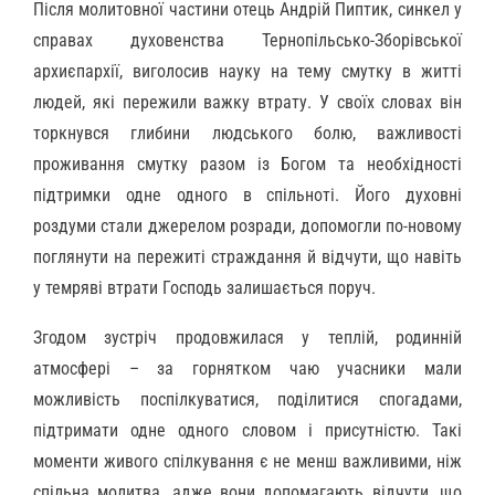
Після молитовної частини отець Андрій Пиптик, синкел у
справах духовенства Тернопільсько-Зборівської
архиєпархії, виголосив науку на тему смутку в житті
людей, які пережили важку втрату. У своїх словах він
торкнувся глибини людського болю, важливості
проживання смутку разом із Богом та необхідності
підтримки одне одного в спільноті. Його духовні
роздуми стали джерелом розради, допомогли по-новому
поглянути на пережиті страждання й відчути, що навіть
у темряві втрати Господь залишається поруч.
Згодом зустріч продовжилася у теплій, родинній
атмосфері – за горнятком чаю учасники мали
можливість поспілкуватися, поділитися спогадами,
підтримати одне одного словом і присутністю. Такі
моменти живого спілкування є не менш важливими, ніж
спільна молитва, адже вони допомагають відчути, що