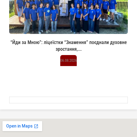
“Йди за Мною”: ліцеїстки “Знамення” поєднали духовне
зростання,...
06.08.2026