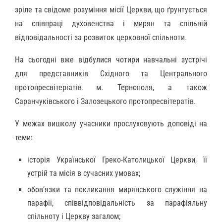
зріле та свідоме розуміння місії Церкви, що ґрунтується
на співпраці духовенства і мирян та спільній
відповідальності за розвиток церковної спільноти.
На сьогодні вже відбулися чотири навчальні зустрічі
для представників Східного та Центрального
протопресвітеріатів м. Тернополя, а також
Саранчуківського і Залозецького протопресвітератів.
У межах вишколу учасники прослуховують доповіді на
теми:
історія Української Греко-Католицької Церкви, її
устрій та місія в сучасних умовах;
обов’язки та покликання мирянського служіння на
парафії, співвідповідальність за парафіяльну
спільноту і Церкву загалом;