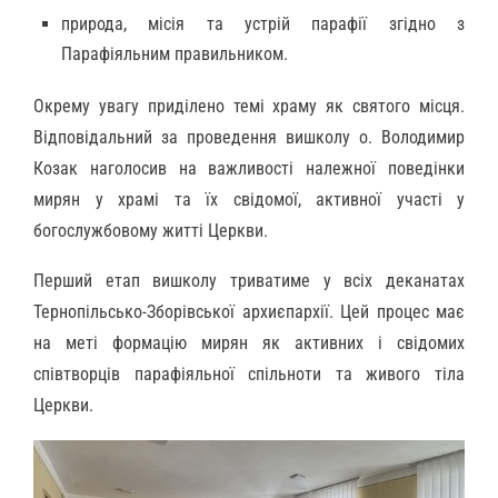
природа, місія та устрій парафії згідно з
Парафіяльним правильником.
Окрему увагу приділено темі храму як святого місця.
Відповідальний за проведення вишколу о. Володимир
Козак наголосив на важливості належної поведінки
мирян у храмі та їх свідомої, активної участі у
богослужбовому житті Церкви.
Перший етап вишколу триватиме у всіх деканатах
Тернопільсько-Зборівської архиєпархії. Цей процес має
на меті формацію мирян як активних і свідомих
співтворців парафіяльної спільноти та живого тіла
Церкви.