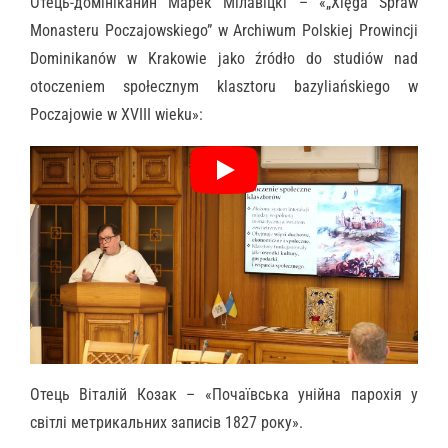
Отець-домініканин Марек Мілавіцкі – «„Xięga Spraw
Monasteru Poczajowskiego” w Archiwum Polskiej Prowincji
Dominikanów w Krakowie jako źródło do studiów nad
otoczeniem społecznym klasztoru bazyliańskiego w
Poczajowie w XVIII wieku»:
Отець Віталій Козак – «Почаївська унійна парохія у
світлі метрикальних записів 1827 року».