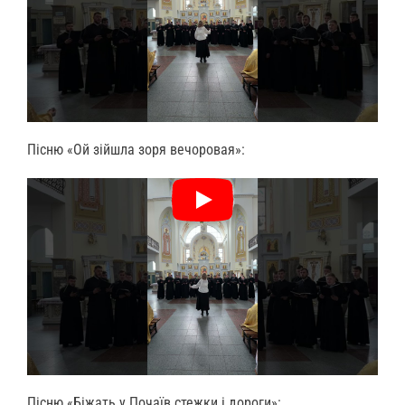
Пісню «Ой зійшла зоря вечоровая»:
Пісню «Біжать у Почаїв стежки і дороги»: