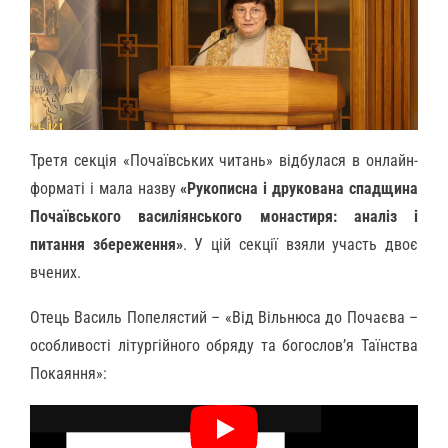
Третя секція «Почаївських читань» відбулася в онлайн-
форматі і мала назву
«Рукописна і друкована спадщина
Почаївського василіянського монастиря: аналіз і
питання збереження»
. У цій секції взяли участь двоє
вчених.
Отець Василь Попелястий – «Від Вільнюса до Почаєва –
особливості літургійного обряду та богослов’я Таїнства
Покаяння»: