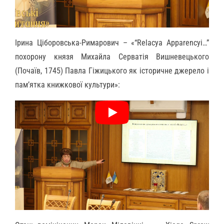
Ірина Ціборовська-Римарович – «“Relacya Apparencyi…”
похорону князя Михайла Серватія Вишневецького
(Почаїв, 1745) Павла Гіжицького як історичне джерело і
пам’ятка книжкової культури»: