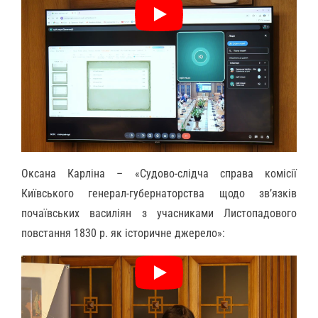
Оксана Карліна – «Судово-слідча справа комісії
Київського генерал-губернаторства щодо зв’язків
почаївських василіян з учасниками Листопадового
повстання 1830 р. як історичне джерело»: