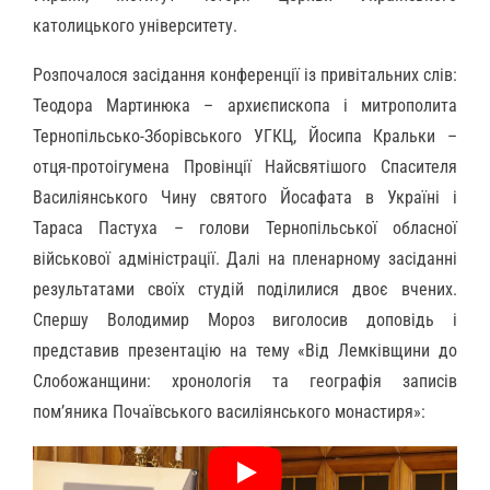
католицького університету.
Розпочалося засідання конференції із привітальних слів:
Теодора Мартинюка – архиєпископа і митрополита
Тернопільсько-Зборівського УГКЦ, Йосипа Кральки –
отця-протоігумена Провінції Найсвятішого Спасителя
Василіянського Чину святого Йосафата в Україні і
Тараса Пастуха – голови Тернопільської обласної
військової адміністрації. Далі на пленарному засіданні
результатами своїх студій поділилися двоє вчених.
Спершу Володимир Мороз виголосив доповідь і
представив презентацію на тему «Від Лемківщини до
Слобожанщини: хронологія та географія записів
пом’яника Почаївського василіянського монастиря»: