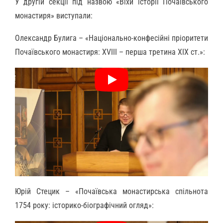
У другій секції під назвою «Віхи історії Почаївського
монастиря» виступали:
Олександр Булига – «Національно-конфесійні пріоритети
Почаївського монастиря: ХVIII – перша третина ХІХ ст.»:
Юрій Стецик – «Почаївська монастирська спільнота
1754 року: історико-біографічний огляд»: