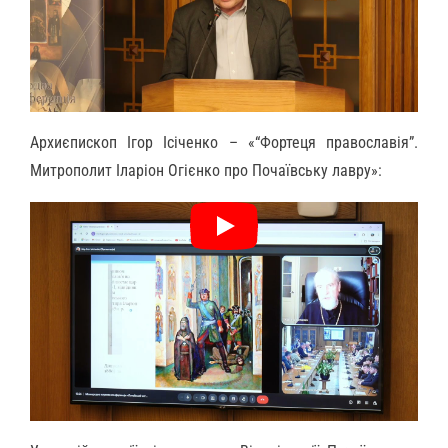
Архиєпископ Ігор Ісіченко – «“Фортеця православія”.
Митрополит Іларіон Огієнко про Почаївську лавру»: