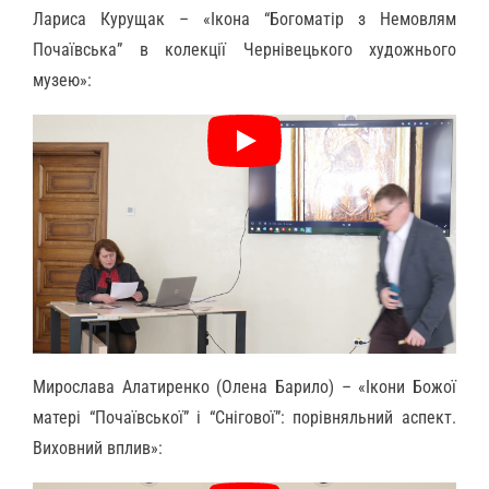
Лариса Курущак – «Ікона “Богоматір з Немовлям
Почаївська” в колекції Чернівецького художнього
музею»:
Мирослава Алатиренко (Олена Барило) – «Ікони Божої
матері “Почаївської” і “Снігової”: порівняльний аспект.
Виховний вплив»: