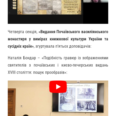
Четверта секція,
«Видання Почаївського василіянського
монастиря у вимірах книжкової культури України та
сусідніх країн»
, згуртувала п’ятьох доповідачів:
Наталія Бондар – «Подібність гравюр із зображеннями
святителів з почаївських і києво-печерських видань
ХVІІІ століття: пошук прообразів»: