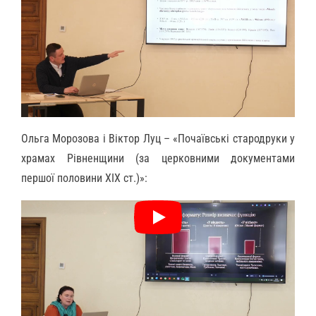
Ольга Морозова і Віктор Луц – «Почаївські стародруки у
храмах Рівненщини (за церковними документами
першої половини ХІХ ст.)»: