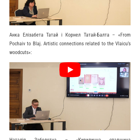
Анка Елізабета Татай і Корнел Татай-Балта – «From
Pochaiv to Blaj. Artistic connections related to the Vlaicu’s
woodcuts»:
Наталія Заболотна – «Кирилична спадщина