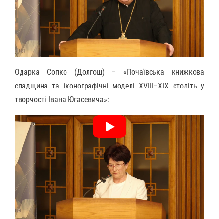
Одарка Сопко (Долгош) – «Почаївська книжкова
спадщина та іконографічні моделі ХVІІІ–ХІХ століть у
творчості Івана Югасевича»: