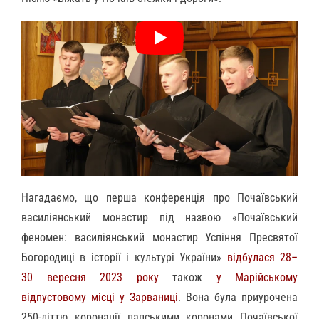
Нагадаємо, що перша конференція про Почаївський
василіянський монастир під назвою «Почаївський
феномен: василіянський монастир Успіння Пресвятої
Богородиці в історії і культурі України»
відбулася 28–
30 вересня 2023 року
також
у Марійському
відпустовому місці у Зарваниці
. Вона була приурочена
250-літтю коронації папськими коронами Почаївської