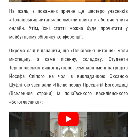
На жаль, з поважних причин ще шестеро учасників
«Почаївських читань» не змогли приїхати або виступити
онлайн. Утім, їхні статті можна буде прочитати у
майбутньому збірнику конференції.
Окремо слід відзначити, що «Почаївські читання» мали
мистецьку, а саме пісенну, складову. Студенти
Тернопільської вищої духовної семінарії імені патріарха
Йосифа Сліпого на чолі з викладачкою Оксаною
Шуфлітою заспівали «Пісню першу Пресвятій Богородиці
(Вселенния страни) із почаївського василіянського
«Богогласника»: