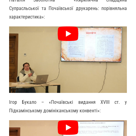
Супрасльської та Почаївської друкарень: порівняльна
характеристика»:
Ігор Букало – «Почаївські видання ХVІІІ ст. у
Підкамінському домініканському конвенті»: