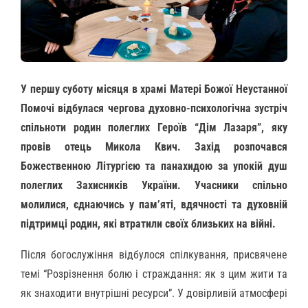
У першу суботу місяця в храмі Матері Божої Неустанної
Помочі відбулася чергова духовно-психологічна зустріч
спільноти родин полеглих Героїв “Дім Лазаря”, яку
провів отець Микола Квич. Захід розпочався
Божественною Літургією та панахидою за упокій душ
полеглих Захисників України. Учасники спільно
молилися, єднаючись у пам’яті, вдячності та духовній
підтримці родин, які втратили своїх близьких на війні.
Після богослужіння відбулося спілкування, присвячене
темі “Розрізнення болю і страждання: як з цим жити та
як знаходити внутрішні ресурси”. У довірливій атмосфері