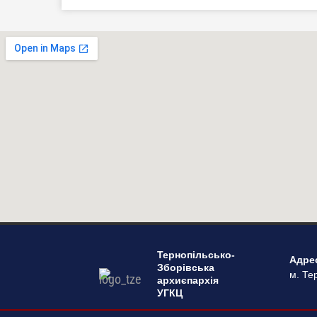
Тернопільсько-
Адре
Зборівська
м. Тер
архиєпархія
УГКЦ