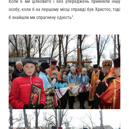
Коли б ми цілковито і без упереджень прийняли іншу
особу, коли б на першому місці справді був Христос, тоді
б знайшли ми спрагнену єдність”.