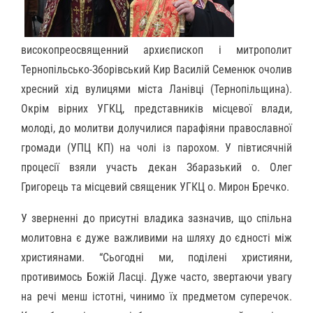
високопреосвященний архиєпископ і митрополит
Тернопільсько-Зборівський Кир Василій Семенюк очолив
хресний хід вулицями міста Ланівці (Тернопільщина).
Окрім вірних УГКЦ, представників місцевої влади,
молоді, до молитви долучилися парафіяни православної
громади (УПЦ КП) на чолі із парохом. У півтисячній
процесії взяли участь декан Збаразький о. Олег
Григорець та місцевий священик УГКЦ о. Мирон Бречко.
У зверненні до присутні владика зазначив, що спільна
молитовна є дуже важливими на шляху до єдності між
християнами. “Сьогодні ми, поділені християни,
противимось Божій Ласці. Дуже часто, звертаючи увагу
на речі менш істотні, чинимо їх предметом суперечок.